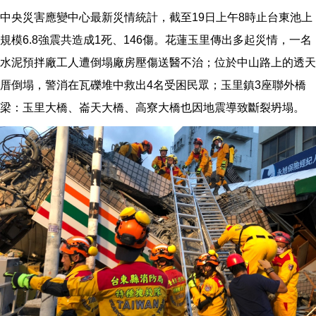
中央災害應變中心最新災情統計，截至19日上午8時止台東池上
規模6.8強震共造成1死、146傷。花蓮玉里傳出多起災情，一名
水泥預拌廠工人遭倒塌廠房壓傷送醫不治；位於中山路上的透天
厝倒塌，警消在瓦礫堆中救出4名受困民眾；玉里鎮3座聯外橋
梁：玉里大橋、崙天大橋、高寮大橋也因地震導致斷裂坍塌。