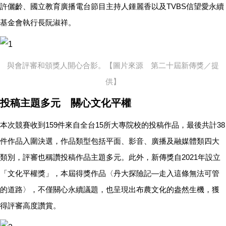
許儷齡、國立教育廣播電台節目主持人鍾麗香以及TVBS信望愛永續
基金會執行長阮淑祥。
與會評審和頒獎人開心合影。【圖片來源 第二十屆新傳獎／提
供】
投稿主題多元 關心文化平權
本次競賽收到159件來自全台15所大專院校的投稿作品，最後共計38
件作品入圍決選，作品類型包括平面、影音、廣播及融媒體類四大
類別，評審也稱讚投稿作品主題多元。此外，新傳獎自2021年設立
「文化平權獎」，本屆得獎作品〈丹大探險記—走入這條無法可管
的道路〉，不僅關心永續議題，也呈現出布農文化的盎然生機，獲
得評審高度讚賞。