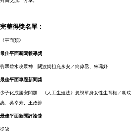
對面交流、分享。
完整得獎名單：
《平面類》
最佳平面新聞報導獎
翡翠碧水映眾神 關渡媽祖庇永安／簡偉丞、朱珮妤
最佳平面專題新聞獎
少子化成國安問題 《人工生殖法》忽視單身女性生育權／胡玟
惠、吳幸芳、王政善
最佳平面新聞評論獎
從缺