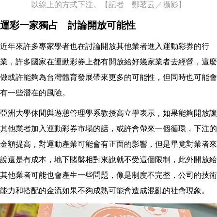
以線上的方式下注。【記者 鄭茗云／攝影】
運彩一家獨占 討論開放可能性
近年來許多專家學者也在討論開放其他業者進入運動彩券的行
業，許多國家在運動彩券上都有開放給好幾家業者去經營，這麼
做或許能夠為台灣體育發展帶來更多的可能性，但同時也可能會
有一些潛在的風險。
亞洲大學休閒與遊憩管理學系教授高立學表示，如果能夠開放讓
其他業者加入運動彩券市場的話，或許會帶來一個循環，下注的
金額提高，對運動產業可能會有正面的影響，但是畢竟對業者來
說還是有成本，地下賭盤相對來說就不受這個限制，此外開放給
其他業者可能也會產生一些問題，像是制度不完整，公司的技術
能力和搭配的金流如果不夠成熟可能會造成混亂的社會現象。