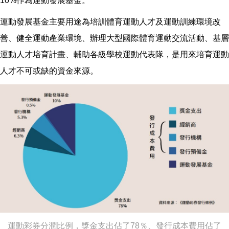
10%作為運動發展基金。
運動發展基金主要用途為培訓體育運動人才及運動訓練環境改
善、健全運動產業環境、辦理大型國際體育運動交流活動、基層
運動人才培育計畫、輔助各級學校運動代表隊，是用來培育運動
人才不可或缺的資金來源。
運動彩券分潤比例，獎金支出佔了78％、發行成本費用佔了