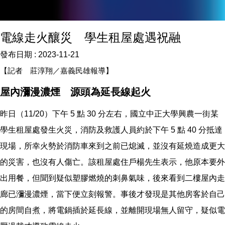
電線走火釀災 學生租屋處遇祝融
發布日期 :
2023-11-21
【記者 莊淳翔／嘉義民雄報導】
屋內瀰漫濃煙 源頭為延長線起火
昨日（11/20）下午 5 點 30 分左右，國立中正大學興農一街某
學生租屋處發生火災，消防及救護人員約於下午 5 點 40 分抵達
現場，所幸火勢於消防車來到之前已熄滅，並沒有延燒造成更大
的災害，也沒有人傷亡。該租屋處住戶楊先生表示，他原本要外
出用餐，但聞到疑似塑膠燃燒的刺鼻氣味，後來看到二樓屋內走
廊已瀰漫濃煙，當下便立刻報警。事後才發現是其他房客於自己
的房間自煮，將電鍋插於延長線，並離開現場無人留守，疑似電