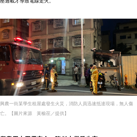
壓過載才導致電線走火。
興農一街某學生租屋處發生火災，消防人員迅速抵達現場，無人傷
亡。【圖片來源 黃榆荏／提供】