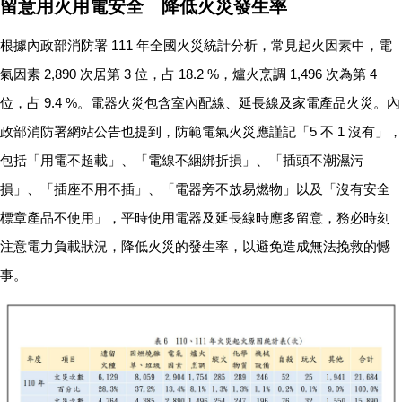
留意用火用電安全 降低火災發生率
根據內政部消防署 111 年全國火災統計分析，常見起火因素中，電
氣因素 2,890 次居第 3 位，占 18.2 %，爐火烹調 1,496 次為第 4
位，占 9.4 %。電器火災包含室內配線、延長線及家電產品火災。內
政部消防署網站公告也提到，防範電氣火災應謹記「5 不 1 沒有」，
包括「用電不超載」、「電線不綑綁折損」、「插頭不潮濕污
損」、「插座不用不插」、「電器旁不放易燃物」以及「沒有安全
標章產品不使用」，平時使用電器及延長線時應多留意，務必時刻
注意電力負載狀況，降低火災的發生率，以避免造成無法挽救的憾
事。