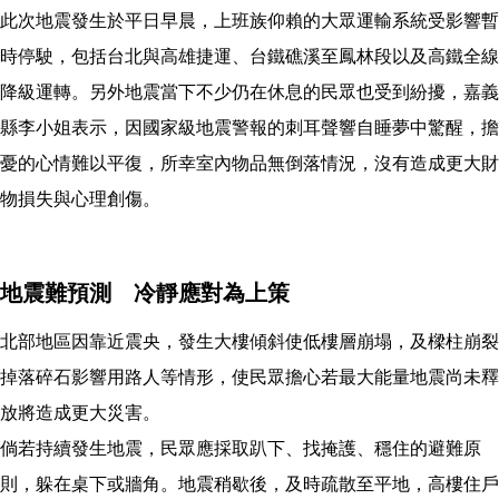
此次地震發生於平日早晨，上班族仰賴的大眾運輸系統受影響暫
時停駛，包括台北與高雄捷運、台鐵礁溪至鳳林段以及高鐵全線
降級運轉。另外地震當下不少仍在休息的民眾也受到紛擾，嘉義
縣李小姐表示，因國家級地震警報的刺耳聲響自睡夢中驚醒，擔
憂的心情難以平復，所幸室內物品無倒落情況，沒有造成更大財
物損失與心理創傷。
地震難預測 冷靜應對為上策
北部地區因靠近震央，發生大樓傾斜使低樓層崩塌，及樑柱崩裂
掉落碎石影響用路人等情形，使民眾擔心若最大能量地震尚未釋
放將造成更大災害。
倘若持續發生地震，民眾應採取趴下、找掩護、穩住的避難原
則，躲在桌下或牆角。地震稍歇後，及時疏散至平地，高樓住戶