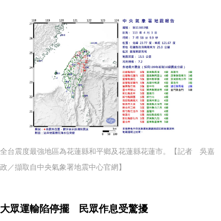
全台震度最強地區為花蓮縣和平鄉及花蓮縣花蓮市。【記者 吳嘉
政／擷取自中央氣象署地震中心官網】
大眾運輸陷停擺 民眾作息受驚擾