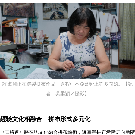
許淑麗正在縫製拼布作品，過程中不免會碰上許多問題。【記
者 吳柔穎／攝影】
經驗文化相融合 拼布形式多元化
〈官將首〉將在地文化融合拼布藝術，讓臺灣拼布漸漸走向新階