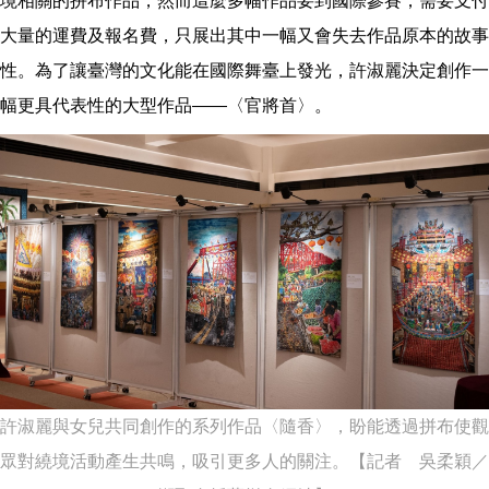
境相關的拼布作品，然而這麼多幅作品要到國際參賽，需要支付
大量的運費及報名費，只展出其中一幅又會失去作品原本的故事
性。為了讓臺灣的文化能在國際舞臺上發光，許淑麗決定創作一
幅更具代表性的大型作品——〈官將首〉。
許淑麗與女兒共同創作的系列作品〈隨香〉，盼能透過拼布使觀
眾對繞境活動產生共鳴，吸引更多人的關注。【記者 吳柔穎／