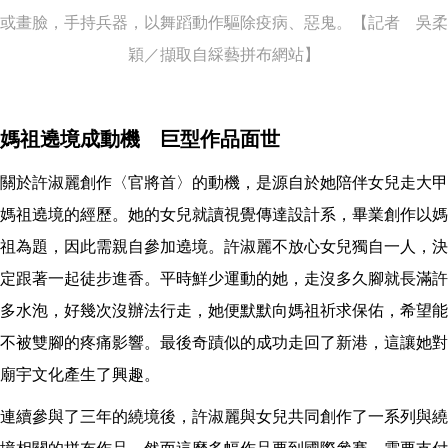
或畫臉，手持兵器，以舞蹈動作驅除疫病、惡鬼。【記者 吳柔
穎／擷取自綵藝拼布網站】
媽祖遶境成動機 巨型作品面世
關於許淑麗創作〈官將首〉的動機，是源自於她陪伴女兒走大甲
媽祖遶境的經歷。她的女兒就讀視覺傳達設計系，畢業創作以媽
祖為題，因此需親自參加遶境。許淑麗不放心女兒獨自一人，決
定跟著一起徒步進香。平時鮮少運動的她，走沒多久腳就長滿許
多水泡，好幾次沒辦法行走，她便默默向媽祖祈求保佑，希望能
不被雙腳的疼痛影響。最後奇蹟似的成功走回了新港，這讓她對
廟宇文化產生了興趣。
連續參與了三年的繞境後，許淑麗與女兒共同創作了一系列與繞