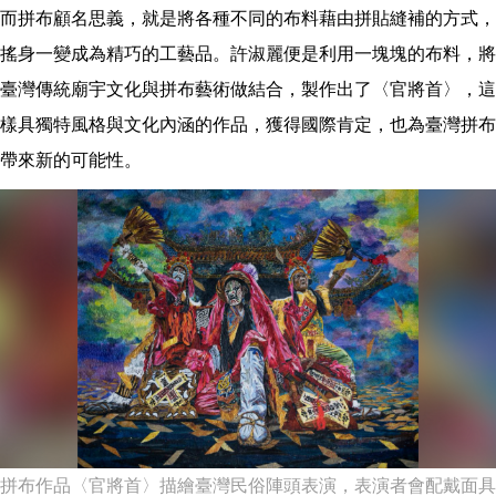
而拼布顧名思義，就是將各種不同的布料藉由拼貼縫補的方式，
搖身一變成為精巧的工藝品。許淑麗便是利用一塊塊的布料，將
臺灣傳統廟宇文化與拼布藝術做結合，製作出了〈官將首〉，這
樣具獨特風格與文化內涵的作品，獲得國際肯定，也為臺灣拼布
帶來新的可能性。
拼布作品〈官將首〉描繪臺灣民俗陣頭表演，表演者會配戴面具