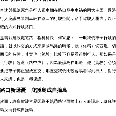
車速與視線死角是行人跟車輛在路口發生車禍的兩大主因。透過
行人庇護島限制車輛在路口的行駛空間，給予駕駛人壓力，以正
確的方式行駛路口。
嘉義縣建設處道路工程科科長 何宜忠：「一般我們車子行駛的
話，就以斜交的方式來穿越馬路的時候，就（俗稱）切西瓜。切
西瓜的時候，其實他（駕駛）比較不容易看得到行人。那如果是
（行駛）超過（路中央），因為庇護島在那邊，他（駕駛）必須
要把車子轉正變成直交，那直交我們比較容易看得到行人，對行
人來講，也是一種保護。」
路口新隱憂 庇護島成自撞島
然而，許多駕駛容易因為不熟悉路況而撞上行人庇護島，讓庇護
島反而變成自撞島。