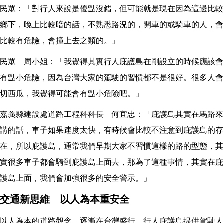
民眾：「對行人來說是優點沒錯，但可能就是現在因為這邊比較
鄉下，晚上比較暗的話，不熟悉路況的，開車的或騎車的人，會
比較有危險，會撞上去之類的。」
民眾 周小姐：「我覺得其實行人庇護島在剛設立的時候應該會
有點小危險，因為台灣大家的駕駛的習慣都不是很好。很多人會
切西瓜，我覺得可能會有點小危險吧。」
嘉義縣建設處道路工程科科長 何宜忠：「庇護島其實在馬路來
講的話，車子如果速度太快，有時候會比較不注意到庇護島的存
在，所以庇護島，通常我們早期大家不習慣這樣的路的型態，其
實很多車子都會騎到庇護島上面去，那為了這種事情，其實在庇
護島上面，我們會加強很多的安全警示。」
交通新思維 以人為本重安全
以人為本的道路觀念，逐漸在台灣盛行。行人庇護島提供駕駛人