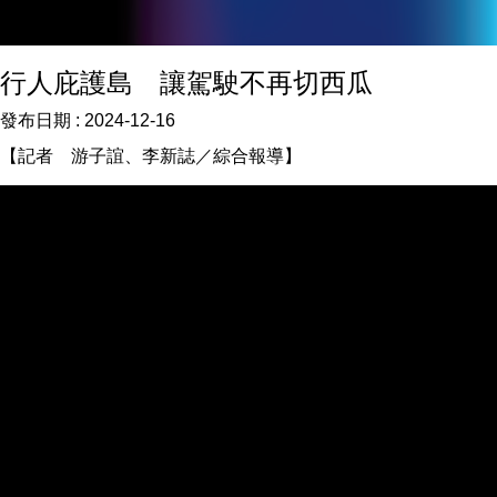
行人庇護島 讓駕駛不再切西瓜
發布日期 :
2024-12-16
【記者 游子誼、李新誌／綜合報導】