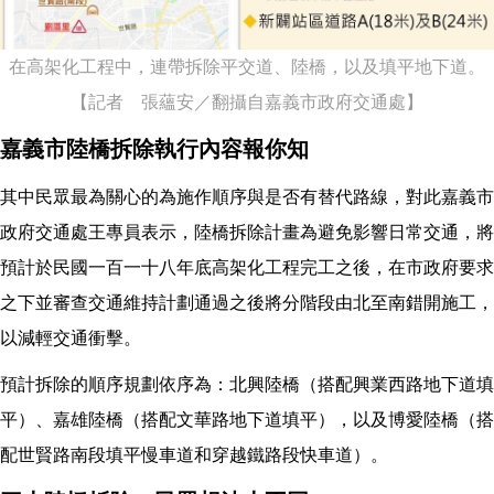
在高架化工程中，連帶拆除平交道、陸橋，以及填平地下道。
【記者 張蘊安／翻攝自嘉義市政府交通處】
嘉義市陸橋拆除執行內容報你知
其中民眾最為關心的為施作順序與是否有替代路線，對此嘉義市
政府交通處王專員表示，陸橋拆除計畫為避免影響日常交通，將
預計於民國一百一十八年底高架化工程完工之後，在市政府要求
之下並審查交通維持計劃通過之後將分階段由北至南錯開施工，
以減輕交通衝擊。
預計拆除的順序規劃依序為：北興陸橋（搭配興業西路地下道填
平）、嘉雄陸橋（搭配文華路地下道填平），以及博愛陸橋（搭
配世賢路南段填平慢車道和穿越鐵路段快車道）。