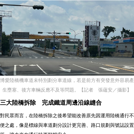
博愛陸橋機車道未特別劃分車道線，若是前方有突發意外容易產
生壅塞、後方車輛反應不及等問題。【記者 張蘊安／攝影】
三大陸橋拆除
完成鐵道周邊沿線縫合
對民眾而言，在陸橋拆除之後希望能改善原先因運用陸橋通行不
便之處，像是標線與車道劃分設計更完善、路口規劃與號誌設置