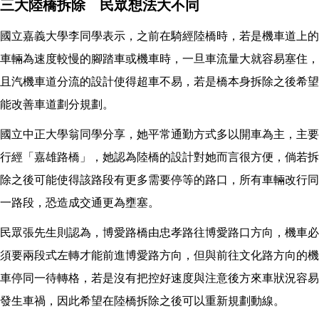
三大陸橋拆除 民眾想法大不同
國立嘉義大學李同學表示，之前在騎經陸橋時，若是機車道上的
車輛為速度較慢的腳踏車或機車時，一旦車流量大就容易塞住，
且汽機車道分流的設計使得超車不易，若是橋本身拆除之後希望
能改善車道劃分規劃。
國立中正大學翁同學分享，她平常通勤方式多以開車為主，主要
行經「嘉雄路橋」，她認為陸橋的設計對她而言很方便，倘若拆
除之後可能使得該路段有更多需要停等的路口，所有車輛改行同
一路段，恐造成交通更為壅塞。
民眾張先生則認為，博愛路橋由忠孝路往博愛路口方向，機車必
須要兩段式左轉才能前進博愛路方向，但與前往文化路方向的機
車停同一待轉格，若是沒有把控好速度與注意後方來車狀況容易
發生車禍，因此希望在陸橋拆除之後可以重新規劃動線。