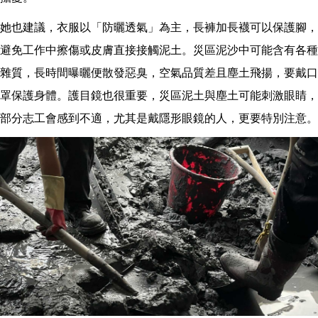
她也建議，衣服以「防曬透氣」為主，長褲加長襪可以保護腳，
避免工作中擦傷或皮膚直接接觸泥土。災區泥沙中可能含有各種
雜質，長時間曝曬便散發惡臭，空氣品質差且塵土飛揚，要戴口
罩保護身體。護目鏡也很重要，災區泥土與塵土可能刺激眼睛，
部分志工會感到不適，尤其是戴隱形眼鏡的人，更要特別注意。