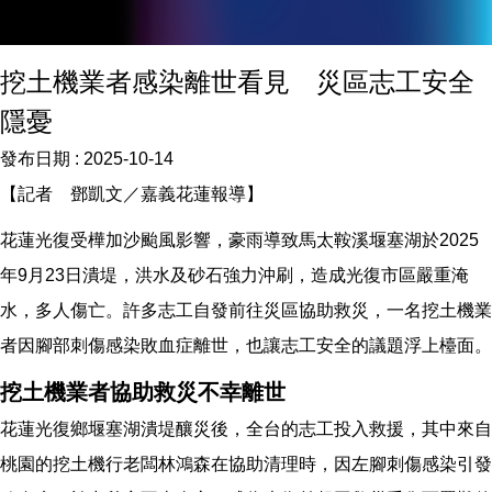
挖土機業者感染離世看見 災區志工安全
隱憂
發布日期 :
2025-10-14
【記者 鄧凱文／嘉義花蓮報導】
花蓮光復受樺加沙颱風影響，豪雨導致馬太鞍溪堰塞湖於2025
年9月23日潰堤，洪水及砂石強力沖刷，造成光復市區嚴重淹
水，多人傷亡。許多志工自發前往災區協助救災，一名挖土機業
者因腳部刺傷感染敗血症離世，也讓志工安全的議題浮上檯面。
挖土機業者協助救災不幸離世
花蓮光復鄉堰塞湖潰堤釀災後，全台的志工投入救援，其中來自
桃園的挖土機行老闆林鴻森在協助清理時，因左腳刺傷感染引發