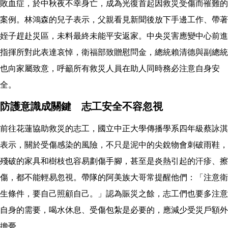
敗血症，於中秋夜不幸身亡，成為光復首起因救災受傷而罹難的
案例。林鴻森的兒子表示，父親看見新聞後放下手邊工作、帶著
姪子趕赴災區，未料最終未能平安返家。中央災害應變中心前進
指揮所對此表達哀悼，衛福部致贈慰問金，總統賴清德與副總統
也向家屬致意，呼籲所有救災人員在助人同時務必注意自身安
全。
防護意識成關鍵 志工安全不容忽視
前往花蓮協助救災的志工，國立中正大學傳播學系四年級蔡詠淇
表示，關於受傷感染的風險，不只是泥中的尖銳物會刺破雨鞋，
殘破的家具和樹枝也容易劃傷手腳，甚至是炎熱引起的汗疹、擦
傷，都不能輕易忽視。帶隊的阿美族大哥常提醒他們：「注意衛
生條件，要自己照顧自己。」認為賑災之餘，志工們也要多注意
自身的需要，喝水休息、受傷包紮是必要的，應減少受災戶額外
擔憂。