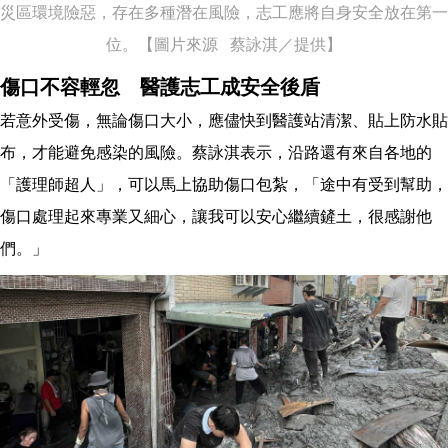
災區環境險惡，存在多種潛在風險，志工應將自身安全放在第一
位。【圖片來源 蔡詠淇／提供】
傷口不容輕忽 醫護志工成安全後盾
若意外受傷，無論傷口大小，應儘快到醫護站清潔、貼上防水貼
布，才能避免感染的風險。蔡詠淇表示，沿路還有來自各地的
「護理師超人」，可以馬上協助傷口包紮，「途中有受到幫助，
傷口處理起來專業又細心，讓我可以安心繼續鏟土，很感謝他
們。」