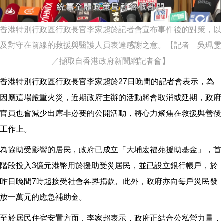
香港特別行政區行政長官李家超於記者會宣布事件後的對策，以
及對守在前線的救援與醫護人員表達感謝之意。【記者 吳珮雯
／擷取自香港政府新聞網記者會】
香港特別行政區行政長官李家超於27日晚間的記者會表示，為
因應這場嚴重火災，近期政府主辦的活動將會取消或延期，政府
官員也會減少出席非必要的公開活動，將心力聚焦在救援與善後
工作上。
為協助受影響的居民，政府已成立「大埔宏福苑援助基金」，首
階段投入3億元港幣用於援助受災居民，並已設立銀行帳戶，於
昨日晚間7時起接受社會各界捐款。此外，政府亦向每戶災民發
放一萬元的應急補助金。
至於居民住宿安置方面，李家超表示，政府正結合公私營力量，