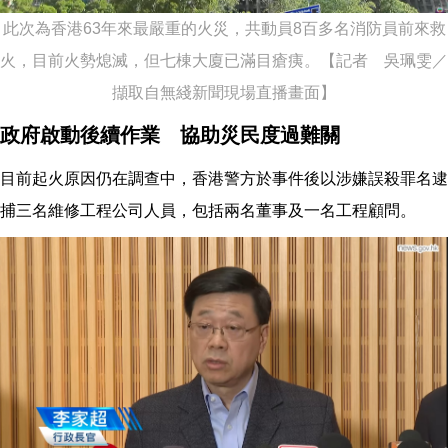
此次為香港63年來最嚴重的火災，共動員8百多名消防員前來救
火，目前火勢熄滅，但七棟大廈已滿目瘡痍。【記者 吳珮雯／
擷取自無綫新聞現場直播畫面】
政府啟動後續作業 協助災民度過難關
目前起火原因仍在調查中，香港警方於事件後以涉嫌誤殺罪名逮
捕三名維修工程公司人員，包括兩名董事及一名工程顧問。