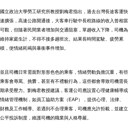
國立政治大學勞工研究所教授劉梅君指出，過去台灣長途客運快
速擴張，高速公路開通後，大客車行駛中長程路線的收入曾相當
可觀，但隨著民間業者增加與交通阻塞，單趟收入下降，司機為
維持家庭生計，不得不接多趟班次。結果長時間駕駛、疲勞累
積，使情緒耗竭與暴衝事件增加。
並且司機日常需面對形形色色的乘客，情緒勞動負擔沉重，有些
乘客會辱罵、挑釁，甚至有不禮貌行為，這些都會導致司機需長
期承受壓力。劉梅君教授建議，客運公司應設置心理健康輔導或
情緒管理機制，如員工協助方案（EAP），提供心理、法律、
財務及工作輔導。若遇到不合理乘客，司機應允許拒載，並建立
公平投訴制度，維護司機的職業與人格尊嚴。