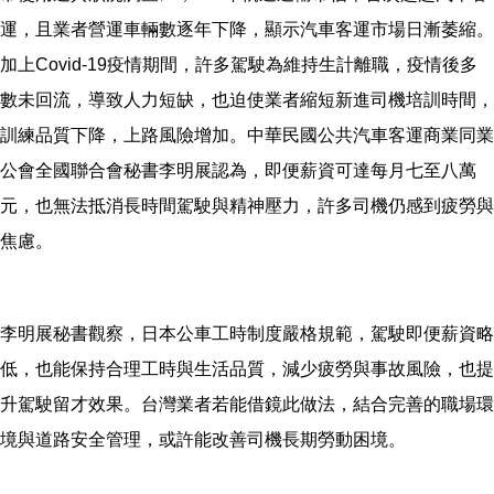
運，且業者營運車輛數逐年下降，顯示汽車客運市場日漸萎縮。
加上Covid-19疫情期間，許多駕駛為維持生計離職，疫情後多
數未回流，導致人力短缺，也迫使業者縮短新進司機培訓時間，
訓練品質下降，上路風險增加。中華民國公共汽車客運商業同業
公會全國聯合會秘書李明展認為，即便薪資可達每月七至八萬
元，也無法抵消長時間駕駛與精神壓力，許多司機仍感到疲勞與
焦慮。
李明展秘書觀察，日本公車工時制度嚴格規範，駕駛即便薪資略
低，也能保持合理工時與生活品質，減少疲勞與事故風險，也提
升駕駛留才效果。台灣業者若能借鏡此做法，結合完善的職場環
境與道路安全管理，或許能改善司機長期勞動困境。