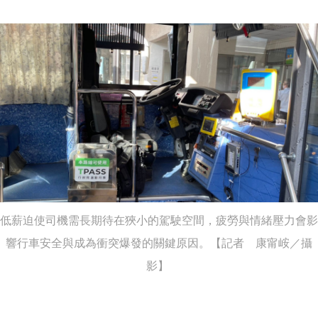
低薪迫使司機需長期待在狹小的駕駛空間，疲勞與情緒壓力會影
響行車安全與成為衝突爆發的關鍵原因。【記者 康甯峖／攝
影】