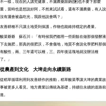
不一樣，現在的人講究健康，不灑農藥跟鈉(鹽)也不要下那麼
重，當時也是想說好阿，不然來試試看，還有不灑農藥，有人說
沒有灑會被蟲吃光，我跟他說會嗎？」
友善耕種不只讓土地受到保護，作物也能維持穩定的產量。
酸菜爺爺 蘇石川：「有時候我們都用一些廚餘在做那個發酵液
下去施肥，那真的很肥沃，不會傷地，地質不會說化學肥料那個
有酸性，兩、三年還可以種，三、四年後這塊地就沒辦法種
了。」
從農產到文化 大埤走向永續新路
從稻草循環利用到友善耕作的推動，稻草酸菜季讓大埤的農業故
事被更多人看見。地方農業以傳統為基礎，持續往永續的道路前
進。