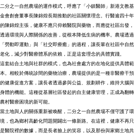
二分之一自然農場的運作模式，呼應了「小鎮醫師」新港文教基
金會創會董事長陳錦煌長期推動的社區關懷理念。行醫逾四十年
的陳錦煌主張，健康不應只仰賴醫院與藥物，而應從社區出發，
透過環境與人際關係的改善，從根本降低生病的機率。農場透過
「勞動即運動」與「社交即療癒」的過程，讓長輩在社區中自然
老化，減少對醫療體系的依賴，正是這套理念的具體實踐。
這套結合土地與社群的模式，也為社會處方的在地化提供具體範
本。相較於傳統診間的藥物治療，農場提供的是一種非醫療干預
的健康促進方案，讓長者透過參與公益、規劃耕作，維持大腦與
身體的機能。這種從基層社區發起的自主健康管理，正成為翻轉
農村醫療困境的新可能。
當土地與人的關係重新被喚醒，二分之一自然農場不僅守護了環
境，也為鄉村高齡化問題開闢出一條新路。在這裡，健康不再只
是醫院裡的數據，而是長者臉上的笑容，以及那份與家鄉土地共