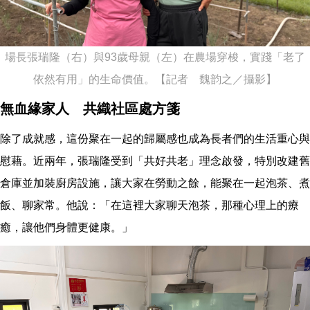
場長張瑞隆（右）與93歲母親（左）在農場穿梭，實踐「老了
依然有用」的生命價值。【記者 魏韵之／攝影】
無血緣家人 共織社區處方箋
除了成就感，這份聚在一起的歸屬感也成為長者們的生活重心與
慰藉。近兩年，張瑞隆受到「共好共老」理念啟發，特別改建舊
倉庫並加裝廚房設施，讓大家在勞動之餘，能聚在一起泡茶、煮
飯、聊家常。他說：「在這裡大家聊天泡茶，那種心理上的療
癒，讓他們身體更健康。」