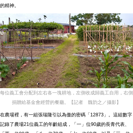
的精神。
每位義工會分配到左右各一塊耕地，左側收成歸義工自用，右側
捐贈給基金會經營的餐廳。【記者 魏韵之／攝影】
在農場裡，有一組張瑞隆引以為傲的密碼「12873」。這組數字
記錄了農場21位義工的年齡組成，「一」位90歲的長青代表、