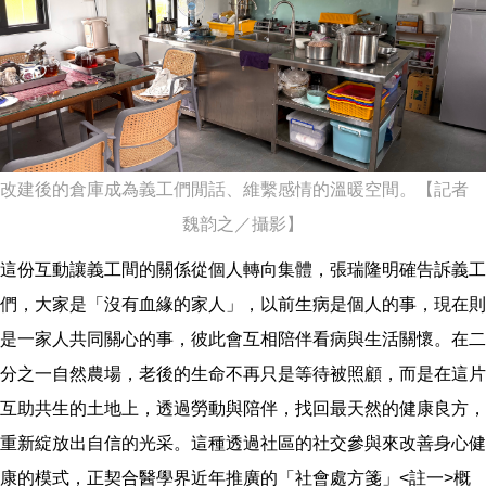
改建後的倉庫成為義工們閒話、維繫感情的溫暖空間。【記者
魏韵之／攝影】
這份互動讓義工間的關係從個人轉向集體，張瑞隆明確告訴義工
們，大家是「沒有血緣的家人」，以前生病是個人的事，現在則
是一家人共同關心的事，彼此會互相陪伴看病與生活關懷。在二
分之一自然農場，老後的生命不再只是等待被照顧，而是在這片
互助共生的土地上，透過勞動與陪伴，找回最天然的健康良方，
重新綻放出自信的光采。這種透過社區的社交參與來改善身心健
康的模式，正契合醫學界近年推廣的「社會處方箋」<註一>概