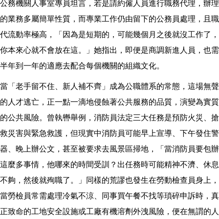
公務機關人事室專員坦言，若是請約僱人員進行職務代理，辦理
的業務多屬簡單性質，而專業工作仍由留下的公務員處理，且職
代流動率極高，「因為是短期的，可能幾個月之後就沒工作了，
你本來心就不會放在這。」她指出，即便是商調新進人員，也需
半年到一年的適應去配合每個機關的組織文化。
當「老手留不住、新人補不齊」成為公職體系的常態，這場無聲
的人才逃亡，正一點一滴地侵蝕著公共服務的品質，演變為實質
的公共風險。曾執轡舉例，消防員法定三大任務是預防火災、搶
救災害與緊急救護，但現實中消防員可能早上宣導、下午發住警
器、晚上辦公文，甚至被要求去風景區掃地，「當消防員要包辦
這麼多事情，他哪來的時間受訓？出任務時可能精神不濟、休息
不夠，然後就殉職了。」同樣的荒謬也發生在勞動檢查員身上，
當勞檢員常需處理冷氣不涼、同事買午餐不找等瑣碎申訴時，真
正致命的工地安全設施或工廠有機溶劑外洩風險，便在無謂的人