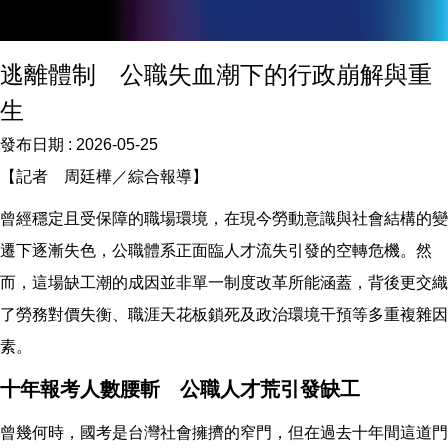
逃離體制 公職失血潮下的行政崩解與重
生
發布日期 :
2026-05-25
【記者 周廷樺／綜合報導】
曾經穩定且受保障的職場環境，在現今勞動意識與社會結構的變
遷下逐漸失色，公職體系正面臨人才流失引發的空轉危機。然
而，這場缺工潮的成因並非單一制度改革所能涵蓋，背後更交織
了勞務對價失衡、職涯天花板鎖死及政治環境干預等多重複雜因
素。
十年報考人數腰斬 公職人才荒引發缺工
曾幾何時，國考是台灣社會擁擠的窄門，但在過去十年間這道門