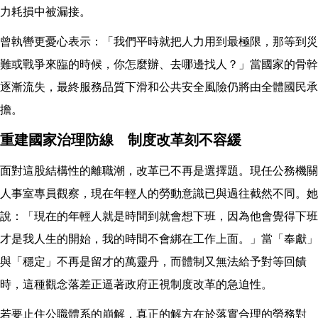
力耗損中被漏接。
曾執轡更憂心表示：「我們平時就把人力用到最極限，那等到災
難或戰爭來臨的時候，你怎麼辦、去哪邊找人？」當國家的骨幹
逐漸流失，最終服務品質下滑和公共安全風險仍將由全體國民承
擔。
重建國家治理防線 制度改革刻不容緩
面對這股結構性的離職潮，改革已不再是選擇題。現任公務機關
人事室專員觀察，現在年輕人的勞動意識已與過往截然不同。她
說：「現在的年輕人就是時間到就會想下班，因為他會覺得下班
才是我人生的開始，我的時間不會綁在工作上面。」當「奉獻」
與「穩定」不再是留才的萬靈丹，而體制又無法給予對等回饋
時，這種觀念落差正逼著政府正視制度改革的急迫性。
若要止住公職體系的崩解，真正的解方在於落實合理的勞務對