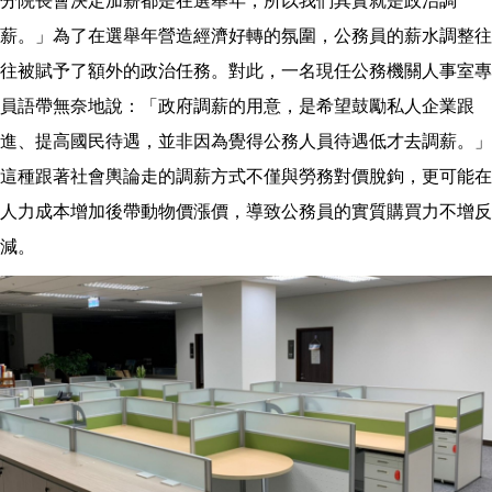
分院長會決定加薪都是在選舉年，所以我們其實就是政治調
薪。」為了在選舉年營造經濟好轉的氛圍，公務員的薪水調整往
往被賦予了額外的政治任務。對此，一名現任公務機關人事室專
員語帶無奈地說：「政府調薪的用意，是希望鼓勵私人企業跟
進、提高國民待遇，並非因為覺得公務人員待遇低才去調薪。」
這種跟著社會輿論走的調薪方式不僅與勞務對價脫鉤，更可能在
人力成本增加後帶動物價漲價，導致公務員的實質購買力不增反
減。