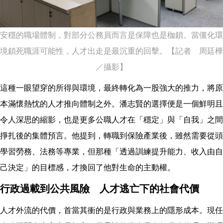
安穩的職場體制，對部分公務員而言是保障也是枷鎖。當僵化環
境鎖死職涯可能性，人才出走是最沉重的回擊。【記者 周廷樺
／攝影】
這種一眼望穿的所得與環境，最終轉化為一股強大的推力，將原
本滿懷熱忱的人才推向體制之外。潘志賢的選擇便是一個鮮明且
令人深思的縮影，也是更多公職人才在「穩定」與「自我」之間
掙扎後的集體預言。他提到，轉職到保險產業後，雖然需要從頭
學習勞務、法務等專業，但那種「透過訓練提升能力、收入由自
己決定」的目標感，才換回了他對生命的主動權。
行政過載到公共風險 人才逃亡下的社會代價
人才外流的代價，首當其衝的是行政與業務上的隱形成本。現任