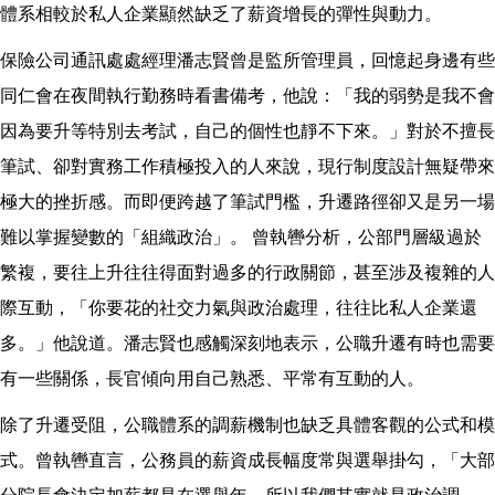
體系相較於私人企業顯然缺乏了薪資增長的彈性與動力。
保險公司通訊處處經理潘志賢曾是監所管理員，回憶起身邊有些
同仁會在夜間執行勤務時看書備考，他說：「我的弱勢是我不會
因為要升等特別去考試，自己的個性也靜不下來。」對於不擅長
筆試、卻對實務工作積極投入的人來說，現行制度設計無疑帶來
極大的挫折感。而即便跨越了筆試門檻，升遷路徑卻又是另一場
難以掌握變數的「組織政治」。 曾執轡分析，公部門層級過於
繁複，要往上升往往得面對過多的行政關節，甚至涉及複雜的人
際互動，「你要花的社交力氣與政治處理，往往比私人企業還
多。」他說道。潘志賢也感觸深刻地表示，公職升遷有時也需要
有一些關係，長官傾向用自己熟悉、平常有互動的人。
除了升遷受阻，公職體系的調薪機制也缺乏具體客觀的公式和模
式。曾執轡直言，公務員的薪資成長幅度常與選舉掛勾，「大部