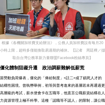
根據《各機關加班費支給辦法》，公務人員加班費設有每月20
小時上限，超時多僅能換取易過期的補休。【記者 周廷樺／擷
取自台灣公務革新力量聯盟Facebook粉絲專頁】
僵化體制阻礙升遷 政治調薪難解低薪荒
當勞動負荷爆表，僵化的「俸給制度」<註二>成了鎖死人才的
結構性困境。曾執轡舉例，初等與普考進來的基層若未再通過更
高層級的考試，薪水便會卡在五職等，他直言公職薪資結構在人
力資源管理上極不科學。這種「認職等不認人」的限制，讓公職