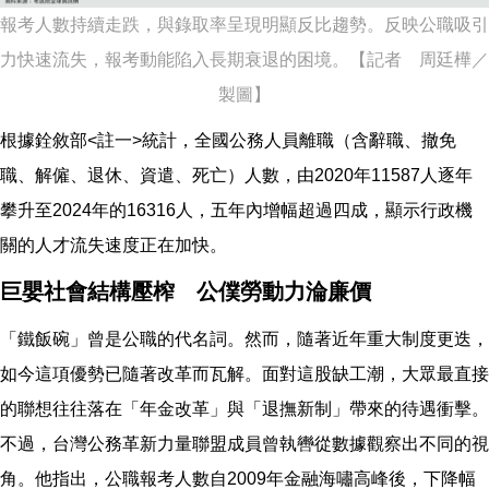
報考人數持續走跌，與錄取率呈現明顯反比趨勢。反映公職吸引
力快速流失，報考動能陷入長期衰退的困境。【記者 周廷樺／
製圖】
根據銓敘部<註一>統計，全國公務人員離職（含辭職、撤免
職、解僱、退休、資遣、死亡）人數，由2020年11587人逐年
攀升至2024年的16316人，五年內增幅超過四成，顯示行政機
關的人才流失速度正在加快。
巨嬰社會結構壓榨 公僕勞動力淪廉價
「鐵飯碗」曾是公職的代名詞。然而，隨著近年重大制度更迭，
如今這項優勢已隨著改革而瓦解。面對這股缺工潮，大眾最直接
的聯想往往落在「年金改革」與「退撫新制」帶來的待遇衝擊。
不過，台灣公務革新力量聯盟成員曾執轡從數據觀察出不同的視
角。他指出，公職報考人數自2009年金融海嘯高峰後，下降幅