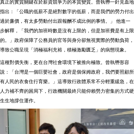
真正的實質關鍵在於薪資競爭力的本質變質。曾執轡一針見血地
指出：「公職的低薪不是絕對數字的低薪，而是我們的勞力付出
過於廉價，有太多勞動付出跟報酬不成比例的事情。」 他進一
步解釋，「我們的加班時數是沒有上限的，但是加班費是有上限
的。」政府保障了公務員的官等與身分卻無視實際的勞動負荷，
導致公職呈現「消極福利充裕，積極激勵匱乏」的病態現象。
這種對價失衡，更在台灣社會環境下被推向極致。曾執轡形容
說：「台灣是一個巨嬰社會，政府是個保姆政府，我們要照顧所
有人民的衣食住行育樂。」這導致行政體系常不分輕重緩急，在
人力補不齊的困局下，行政機關最終只能仰賴勞力密集的方式硬
生生地撐住運作。