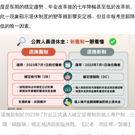
度是長期的穩定趨勢，年金改革後的七年降幅甚至低於改革前。
此一現象顯示退休制度的變革雖影響安定感，但並非報考意願降
低的唯一因素。
退撫新制於2023年7月起正式邁入確定提撥制與個人專戶制，公
職「鐵飯碗」穩定感誘因面臨挑戰。【記者 周廷樺／製圖】