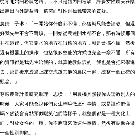
從零開始的務農之路，並不只是體力的考驗，許多女性農夫在踏
出農田向外請益時，還需面對性別標籤帶來的質疑。
農婦 子琳：「一開始你什麼都不懂，然後就只能去請教，但還
好我先生不會不耐煩。一開始從農連開水都不會，那有時候那個
井在這裡，但它開水的地方在很遠的地方，就是會搞不懂，然後
還有機器上的操作，包括很多整蔓的方式也完全一竅不通，所有
的資訊都是我先生給我的，就算他教錯誤的，我也是會把它學進
去，那是後來透過上課交流跟其他的農民一起，統整一個正確的
觀念。」
尊嚴農業計畫研究助理 志橫：「用農機具然後你去請教別人的
時候，人家可能會說你們女生幹嘛做這件事情，或是說你們懂
嗎？然後會有點類似嘲笑他們這樣子，就整個都是一種文化上
面，對於女性的一種，你不應該來做這件事情，然後有點像在做
一個性別排除。」