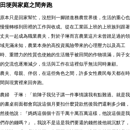
田埂與家庭之間奔跑
原本只是回家幫忙，沒想到一腳踏進務農世界後，生活的重心也
慢慢轉移到田裡的工作與收成。從在工業區上班的上班族到跟著
丈夫一起成為職業農夫，對於子琳而言農業這片未曾踏足過的領
域充滿未知，農業本身的高投資風險帶來的心理壓力以及高工
時、重體力的性質也使她的生活幾乎被田間的作物填滿，與子女
的交流也逐漸減少，生活與工作在這裡似乎無法同時兼顧。
農夫、母親、伴侶，在這些角色之間，許多女性農民每天都在時
間與現實裡來回奔跑。
農婦 子琳：「前陣子我兒子講一件事情讓我有點難過。就是我
的書桌前面都會寫說這個月要扣什麼貸款然後我們還剩多少錢，
然後他說：『媽媽這個個十百千萬十萬百萬這樣，他說這個是我
們存的錢嗎？』，我說不是這是我們要還的錢然後他就沉默了，