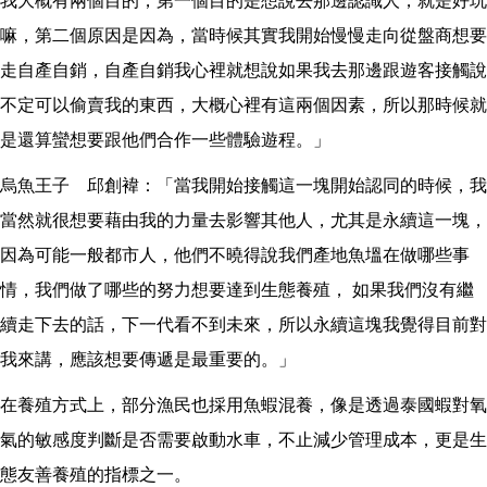
我大概有兩個目的，第一個目的是想說去那邊認識人，就是好玩
嘛，第二個原因是因為，當時候其實我開始慢慢走向從盤商想要
走自產自銷，自產自銷我心裡就想說如果我去那邊跟遊客接觸說
不定可以偷賣我的東西，大概心裡有這兩個因素，所以那時候就
是還算蠻想要跟他們合作一些體驗遊程。」
烏魚王子 邱創褘：「當我開始接觸這一塊開始認同的時候，我
當然就很想要藉由我的力量去影響其他人，尤其是永續這一塊，
因為可能一般都市人，他們不曉得說我們產地魚塭在做哪些事
情，我們做了哪些的努力想要達到生態養殖， 如果我們沒有繼
續走下去的話，下一代看不到未來，所以永續這塊我覺得目前對
我來講，應該想要傳遞是最重要的。」
在養殖方式上，部分漁民也採用魚蝦混養，像是透過泰國蝦對氧
氣的敏感度判斷是否需要啟動水車，不止減少管理成本，更是生
態友善養殖的指標之一。