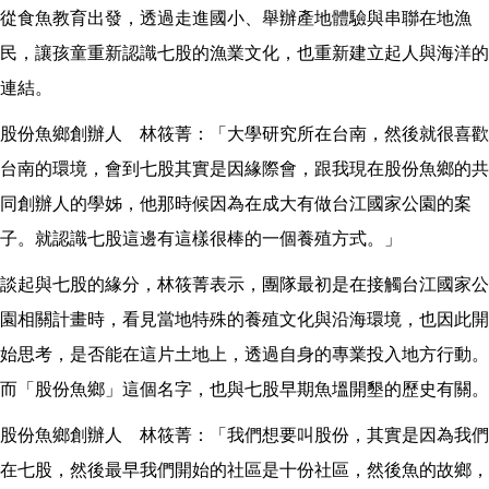
從食魚教育出發，透過走進國小、舉辦產地體驗與串聯在地漁
民，讓孩童重新認識七股的漁業文化，也重新建立起人與海洋的
連結。
股份魚鄉創辦人 林筱菁：「大學研究所在台南，然後就很喜歡
台南的環境，會到七股其實是因緣際會，跟我現在股份魚鄉的共
同創辦人的學姊，他那時候因為在成大有做台江國家公園的案
子。就認識七股這邊有這樣很棒的一個養殖方式。」
談起與七股的緣分，林筱菁表示，團隊最初是在接觸台江國家公
園相關計畫時，看見當地特殊的養殖文化與沿海環境，也因此開
始思考，是否能在這片土地上，透過自身的專業投入地方行動。
而「股份魚鄉」這個名字，也與七股早期魚塭開墾的歷史有關。
股份魚鄉創辦人 林筱菁：「我們想要叫股份，其實是因為我們
在七股，然後最早我們開始的社區是十份社區，然後魚的故鄉，