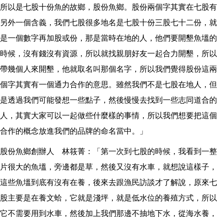
所以是七股十份魚的故鄉，股份魚鄉。股份兩個字其實在七股有
另外一個含義，我們七股很多地名是七股十份三股七十二份，就
是一個數字再加股或份，那是當時在地的人，他們要開墾魚塭的
時候，沒有錢沒有資源，所以就找親朋好友一起合力開墾，所以
帶幾個人來開墾，他就取名叫那個名字，所以我們覺得股份這兩
個字其實有一個通力合作的意思。雖然我們不是七股在地人，但
是透過我們可能發想一些點子，然後慢慢去找到一些志同道合的
人，其實大家可以一起做些什麼樣的事情，所以我們想要把這個
合作的概念放進我們的品牌的命名當中。」
股份魚鄉創辦人 林筱菁：「第一次到七股的時候，我看到一整
片很大的魚塭，旁邊都是草，然後又沒有水車，就想說這樣子，
這些魚塭到底有沒有在養，後來去跟漁民訪談才了解說，原來七
股主要是在養文蛤，它就是淺坪，就是低水位的養殖方式，所以
它不需要用到水車，然後加上我們那邊不抽地下水，從海水養，