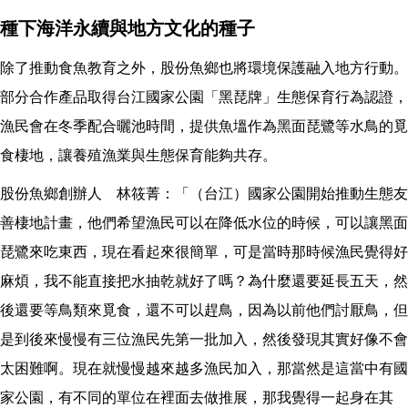
種下海洋永續與地方文化的種子
除了推動食魚教育之外，股份魚鄉也將環境保護融入地方行動。
部分合作產品取得台江國家公園「黑琵牌」生態保育行為認證，
漁民會在冬季配合曬池時間，提供魚塭作為黑面琵鷺等水鳥的覓
食棲地，讓養殖漁業與生態保育能夠共存。
股份魚鄉創辦人 林筱菁：「（台江）國家公園開始推動生態友
善棲地計畫，他們希望漁民可以在降低水位的時候，可以讓黑面
琵鷺來吃東西，現在看起來很簡單，可是當時那時候漁民覺得好
麻煩，我不能直接把水抽乾就好了嗎？為什麼還要延長五天，然
後還要等鳥類來覓食，還不可以趕鳥，因為以前他們討厭鳥，但
是到後來慢慢有三位漁民先第一批加入，然後發現其實好像不會
太困難啊。現在就慢慢越來越多漁民加入，那當然是這當中有國
家公園，有不同的單位在裡面去做推展，那我覺得一起身在其