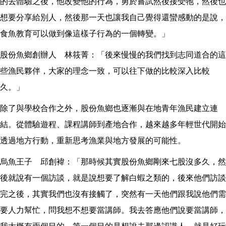
的去體驗之後，他改變他的行為，勇於嘗試然後接受牠，然後也
想要分享給別人，然後那一天也讓我自己覺得還蠻感動的是說，
食魚教育可以做到像這樣子行為的一個轉變。」
股份魚鄉創辦人 林筱菁：「後來慢慢的我們找到志同道合的這
些漁民夥伴，大家的理念一致，可以往下做的比較深入比較
久。」
除了與學校合作之外，股份魚鄉也逐漸與在地青年漁民建立連
結。從體驗遊程、課程講師到產地合作，越來越多年輕世代開始
透過地方行動，重新思考漁業與地方發展的可能性。
烏魚王子 邱創褘：「那時候其實股份魚鄉剛來七股沒多久，然
後就說有一個訪談，就是說想要了解白蝦之類的，後來他們訪談
完之後，其實我們也沒有接觸了，突然有一天他們跟我說他們需
要人力幫忙，問我想不想要當講師。我去答應他們說要當講師，