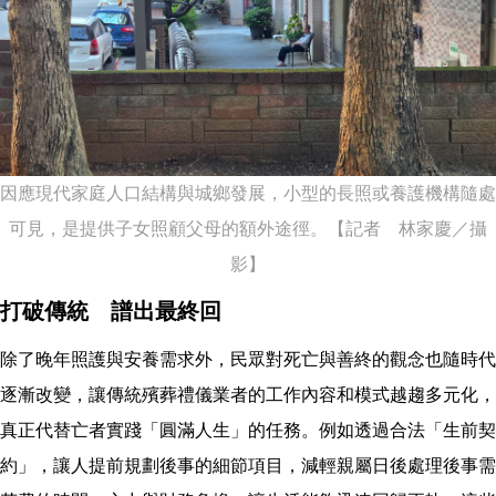
因應現代家庭人口結構與城鄉發展，小型的長照或養護機構隨處
可見，是提供子女照顧父母的額外途徑。【記者 林家慶／攝
影】
打破傳統 譜出最終回
除了晚年照護與安養需求外，民眾對死亡與善終的觀念也隨時代
逐漸改變，讓傳統殯葬禮儀業者的工作內容和模式越趨多元化，
真正代替亡者實踐「圓滿人生」的任務。例如透過合法「生前契
約」，讓人提前規劃後事的細節項目，減輕親屬日後處理後事需