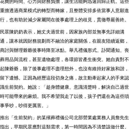
花費的時間、心力與財務負擔，讓生活能夠迅速回歸正軌。這些
重擔透過商業模式的轉型而轉嫁，且整體安排多依當事人意願進
行，也有助於減少家屬間在後事處理上的歧見，貫徹尊嚴善終。
民眾陳奶奶表示，她丈夫過世前，因家族內部並無事先詳細溝
通，讓本就因財務規劃而不融洽的家庭關係，在親友陸續返鄉，
商討與辦理爺爺後事時降至冰點。舉凡禮儀形式、訃聞通知、喪
葬用品與流程，甚至遺物處理，各環節皆產生衝突。她自責對不
起陳爺爺，除了後事處理不盡理想外，也沒有維持好家族和諧，
留下遺憾。正因為經歷這段切身之痛，故主動牽起家人的手來認
識生前契約。她說：「趁身體健康、意識清楚時，解決自己過世
時可能帶來的麻煩。我不希望我走了以後，孩子們還在為這些瑣
事爭吵，吵得更厲害。」
推出「生前契約」的某殯葬禮儀公司北部營業處業務人員詹先生
指出，早期民眾應對這類需求，第一時間因為不清楚該做什麼、