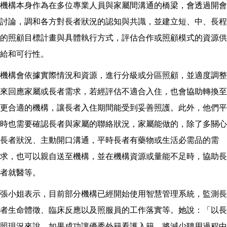
機構本身作為在多位專業人員與家屬間溝通的橋梁，會透過開會
討論，調和各方對長者狀況的認知與共識，並建立短、中、長程
的照顧目標計畫與具體執行方式，評估合作或照顧模式的資源供
給和可行性。
機構會依據實際情況和資源，進行分級或分區照顧，並適度調整
來回應家屬或長者需求，若經評估不適合入住，也會協助轉換至
更合適的機構，讓長者入住期間能受到妥善照護。此外，他們平
時也需要確認長者與家屬的聯絡狀況，家屬能做的，除了多關心
長者狀況、主動開口溝通，平時長者有藥物或生活必需品的需
求，也可以親自送至機構，並在機構資源或量能不足時，協助長
者就醫等。
張小姐表示，目前部分機構已經開始使用智慧管理系統，監測長
者生命體徵、臨床反應以及照服員的工作落實等。她說：「以長
照現況來說，如果成功讓優秀外籍看護入籍，將減少聘用過程中