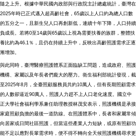
隨之上升。根據中華民國內政部與行政院主計總處統計，臺灣在
2025年時已正式邁入超高齡社會，65歲以上人口約為總人口數
的五分之一，且新生兒人口再創新低，連續十年下降，人口持續
負成長。若將0至14歲與65歲以上視為需要扶養的族群，整體扶
養比約為46.1％，且仍在持續上升中，反映出高齡照護需求正逐
漸增加。
與此同時，臺灣醫療照護體系正面臨缺工問題，造成政府、照護
機構、家屬以及年長者們龐大的壓力。衛生福利部統計發現，截
至2025年8月，全臺照顧服務員共約10萬人，但有長期照顧需求
的人數卻逼近90萬人，照護人力趕不上人口老化速度。國立中
正大學社會福利學系兼任助理教授林茂安表示，照護機構是承接
家庭照顧負擔的最後一道防線。在照護體系中，長者和家屬常傾
向居家或日間社區照護，但當這些產業人力短缺，或原有照顧功
能不足以應對長輩需求時，便不得不轉向全天候照護機構尋求更