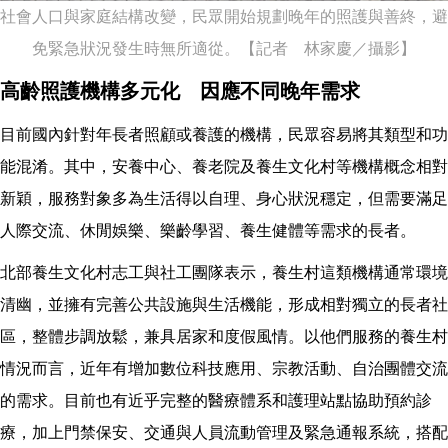
社會人口與家庭結構改變，民眾開始規劃晚年的照護與善終，避
免緊急狀況發生時無所適從。【記者 林家慶／攝影】
高齡照護機構多元化 因應不同晚年需求
目前國內針對年長者照顧或養護的機構，民眾容易將其類型和功
能混淆。其中，安養中心、養老院及養生文化村等機構概念相對
新穎，服務對象多為生活得以自理、身心狀況穩定，但需要滿足
人際交流、休閒娛樂、樂齡學習、養生健體等需求的長者。
北部養生文化村志工與社工團隊表示，養生村這類機構通常環境
清幽，並擁有完善公共設施與生活機能，形成相對獨立的長者社
區，整體步調放鬆，兼具居家和度假風情。以他們服務的養生村
情況而言，近年有增加數位科技應用、宗教活動、自治團體交流
的需求。目前也有近乎完整的醫療體系和護理站點協助預約診
療，加上門禁保安、交通與人員流動管理及緊急通報系統，搭配