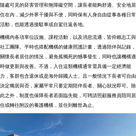
隨處可見的菸害管理和無障礙空間，讓長者能夠舒適、安全地居
住在內，減少外界干擾與不便，同時保有人身自由從事各種日常
活動，也能透過接駁車或自駕往返各地。
機構內各項單位設施、課程活動，以及消息流通，皆仰賴志工與
社工團隊。平時也搭配機構的健康照護計畫，透過陪伴與記錄，
關懷長者居住的情況，避免孤獨死的憾事發生，同時也讓機構適
時做更新與改善。不過，入住這類機構通常需具備一定經濟能
力，客群包含退休或是海外歸國人士。且一般情況下長者可自由
決定獨居與否，家屬平常只要定期陪伴長者、關心狀況即可。除
此之外，制度也保障長者若面臨失能，可聘請照顧服務員陪同居
住或轉往附設的養護機構，並住到離世為止。