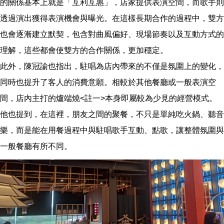
的關係基本上就是「互利互惠」，店家提供表演空間，而歌手則
透過演出獲得表演機會與曝光。在這樣長期合作的過程中，雙方
也會逐漸建立默契，包含對曲風偏好、現場節奏以及互動方式的
理解，這些都會使雙方的合作關係，更加穩定。
此外，陳冠諭也指出，駐唱為店內帶來的不僅是氛圍上的變化，
同時也提升了客人的消費意願。相較於其他餐廳或一般表演空
間，店內主打的爐端燒<註一>本身即屬較為少見的經營模式。
他也提到，在這裡，朋友之間的聚餐，不只是單純吃火鍋、聽音
樂，而是能在用餐過程中與駐唱歌手互動、點歌，讓整體氛圍與
一般餐廳有所不同。