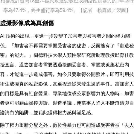
根據統計台灣18至74歲民眾遭受數位或網路性別暴力的1年盛行
率為47.4%，終生盛行率為59.4%。【記者 賴庭儀／製圖】
虛擬影像成為真創傷
AI 技術的出現，更進一步改變了加害者與被害者之間的權力關
係。「加害者不再需要掌握受害者的秘密，反而擁有了『創造秘
密』的能力。」樹德科技大學人類性學研究所助理教授邱育佳教
授直言。過去加害者需要透過接觸受害者、掌握或蒐集私密內
容，才能進一步造成傷害。如今只要取得公開照片，即可利用技
術生成擬真的私密影像，甚至捏造從未發生過的事件。當加害人
的目標是具有社會聲量、專業地位或公眾影響力的人物時，加害
者更可能藉由操控輿論、製造爭議，使當事人陷入不斷澄清與自
證清白的陷阱，並藉此獲得權力感與滿足感。
除了權力重新分配之外，數位性暴力也可能造成受害者被「去人