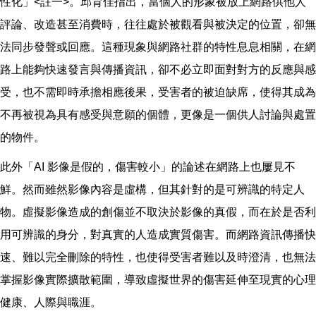
性化」<註一>。邱育佳指出，當個人的形象被放上網路供他人
評論、改造甚至消費時，往往處於被觀看與被決定的位置，卻無
法同步發聲或回應。這種現象與網路社群的特性息息相關，在網
路上能夠快速發言與傳播資訊，卻不必立即面對對方的反應與感
受，也不需即時承擔相應後果，受害者的被迫缺席，使得其成為
不再被視為具有感受與意願的個體，更像是一個供人討論與處置
的物件。
此外「AI 影像是假的，傷害較小」的論述在網路上也屢見不
鮮。然而雖然影像內容是虛構，但其針對的是可辨識的特定人
物。虛擬影像造成的創傷並不取決於影像的真假，而在於是否利
用可辨識的身分，對真實的人造成實質傷害。而網路資訊傳播快
速、難以完全刪除的特性，也使得受害者難以及時澄清，也無法
掌握影像實際擴散範圍，導致虛擬世界的傷害延伸至現實的心理
健康、人際與職涯。