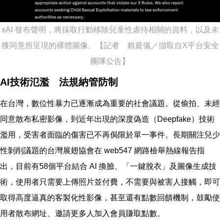
xAI 發布聲明，將採取行動移除兒童性虐待相關的資料，以及未
獲同意所呈現的裸體圖像。【記者 賴庭儀／擷取自X平台安全
團隊公告】
AI技術氾濫 法規納管防制
在台灣，數位性暴力已逐漸成為重要的社會議題。從偷拍、未經
同意散布私密影像，到近年出現的深度偽造（Deepfake）技術
濫用，受害者面臨的傷害已不再侷限於單一事件。長期關注兒少
性剝削議題的台灣展翅協會在 web547 網路檢舉熱線報告指
出，目前有58個平台結合 AI 換臉、「一鍵脫衣」及圖像生成技
術，使用者只需要上傳照片並付費，不需要與被害人接觸，即可
取得高度逼真的客製化性影像，甚至還有點數回饋機制，鼓勵使
用者散布網址、邀請更多人加入會員賺取點數。