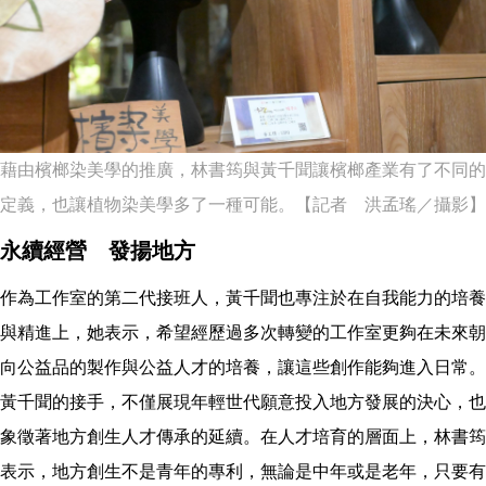
藉由檳榔染美學的推廣，林書筠與黃千聞讓檳榔產業有了不同的
定義，也讓植物染美學多了一種可能。【記者 洪孟瑤／攝影】
永續經營 發揚地方
作為工作室的第二代接班人，黃千聞也專注於在自我能力的培養
與精進上，她表示，希望經歷過多次轉變的工作室更夠在未來朝
向公益品的製作與公益人才的培養，讓這些創作能夠進入日常。
黃千聞的接手，不僅展現年輕世代願意投入地方發展的決心，也
象徵著地方創生人才傳承的延續。在人才培育的層面上，林書筠
表示，地方創生不是青年的專利，無論是中年或是老年，只要有