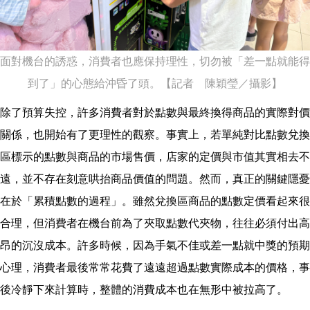
面對機台的誘惑，消費者也應保持理性，切勿被「差一點就能得
到了」的心態給沖昏了頭。【記者 陳穎瑩／攝影】
除了預算失控，許多消費者對於點數與最終換得商品的實際對價
關係，也開始有了更理性的觀察。事實上，若單純對比點數兌換
區標示的點數與商品的市場售價，店家的定價與市值其實相去不
遠，並不存在刻意哄抬商品價值的問題。然而，真正的關鍵隱憂
在於「累積點數的過程」。雖然兌換區商品的點數定價看起來很
合理，但消費者在機台前為了夾取點數代夾物，往往必須付出高
昂的沉沒成本。許多時候，因為手氣不佳或差一點就中獎的預期
心理，消費者最後常常花費了遠遠超過點數實際成本的價格，事
後冷靜下來計算時，整體的消費成本也在無形中被拉高了。