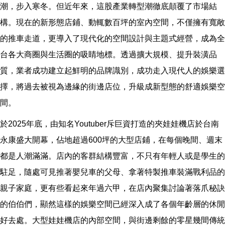
潮，步入寒冬。但近年來，這股產業轉型潮徹底顛覆了市場結
構。現在的新形態店鋪、動輒數百坪的室內空間，不僅擁有寬敞
的推車走道，更導入了現代化的空間設計與主題式經營，成為全
台各大商圈與生活圈的吸睛地標。透過擴大規模、提升裝潢品
質，業者成功建立起鮮明的品牌識別，成功走入現代人的娛樂選
擇，將過去被視為邊緣的街邊店位，升級成新型態的舒適娛樂空
間。
於2025年底，由知名Youtuber斥巨資打造的夾娃娃機店於台南
永康盛大開幕，佔地超過600坪的大型店鋪，在每個晚間、週末
都是人潮滿滿。店內的客群結構豐富，不只有年輕人或是學生的
駐足，隨處可見推著嬰兒車的父母、拿著特製推車裝滿戰利品的
親子家庭，更有些看起來年過六甲，在店內聚集討論著落爪秘訣
的伯伯們，顯然這樣的娛樂空間已經深入成了各個年齡層的休閒
好去處。大型娃娃機店的內部空間，與街邊剩餘的零星幾間傳統