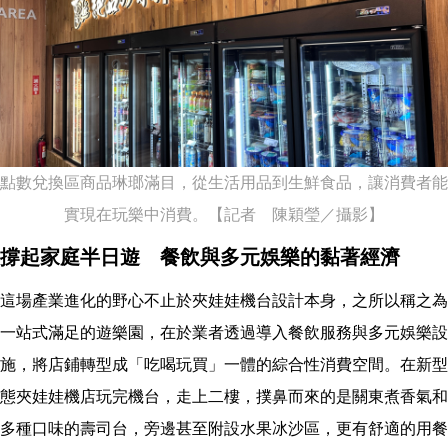
點數兌換區商品琳瑯滿目，從生活用品到生鮮食品，讓消費者能
實現在玩樂中消費。【記者 陳穎瑩／攝影】
撐起家庭半日遊 餐飲與多元娛樂的黏著經濟
這場產業進化的野心不止於夾娃娃機台設計本身，之所以稱之為
一站式滿足的遊樂園，在於業者透過導入餐飲服務與多元娛樂設
施，將店鋪轉型成「吃喝玩買」一體的綜合性消費空間。在新型
態夾娃娃機店玩完機台，走上二樓，撲鼻而來的是關東煮香氣和
多種口味的壽司台，旁邊甚至附設水果冰沙區，更有舒適的用餐