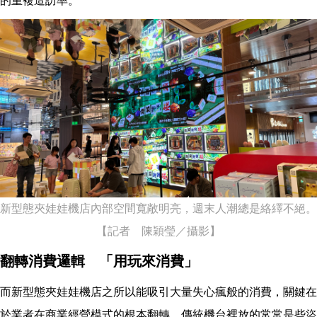
的重複造訪率。
新型態夾娃娃機店內部空間寬敞明亮，週末人潮總是絡繹不絕。
【記者 陳穎瑩／攝影】
翻轉消費邏輯 「用玩來消費」
而新型態夾娃娃機店之所以能吸引大量失心瘋般的消費，關鍵在
於業者在商業經營模式的根本翻轉。傳統機台裡放的常常是些盜