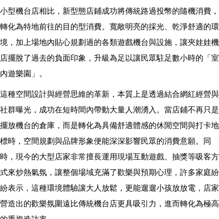
小型機台店相比，新型態店鋪成功將傳統路過投幣的隨機消費，
轉化為特地前往的目的型消費。寬敞明亮的採光、乾淨舒適的環
境，加上場地內貼心規劃過的各類遊戲機台與設施，讓夾娃娃機
店擺脫了過去的負面印象，升級為足以讓民眾駐足數小時的「室
內遊樂園」。
這種空間設計與經營思維的革新，本質上是透過結合網紅經營與
社群曝光，成功在短時間內帶動大量人潮湧入。當店鋪不再只是
擺放機台的倉庫，而是轉化為具備舒適體感的休閒空間與打卡地
標時，空間規劃與品牌形象便能深深影響民眾的消費意願。同
時，現今的大型店家非常擅長運用現場互動遊戲、抽獎等吸客方
式來炒熱氣氛，讓整個場域充滿了歡樂與預期心理，許多家庭紛
紛表示，這種環境體驗讓大人放鬆，更能遛遛小孩放放電，店家
營造出的歡樂氛圍遠比傳統機台店更具吸引力，進而轉化為極高