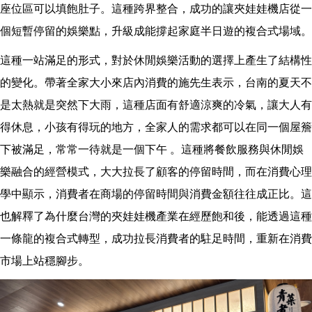
座位區可以填飽肚子。這種跨界整合，成功的讓夾娃娃機店從一
個短暫停留的娛樂點，升級成能撐起家庭半日遊的複合式場域。
這種一站滿足的形式，對於休閒娛樂活動的選擇上產生了結構性
的變化。帶著全家大小來店內消費的施先生表示，台南的夏天不
是太熱就是突然下大雨，這種店面有舒適涼爽的冷氣，讓大人有
得休息，小孩有得玩的地方，全家人的需求都可以在同一個屋簷
下被滿足，常常一待就是一個下午 。這種將餐飲服務與休閒娛
樂融合的經營模式，大大拉長了顧客的停留時間，而在消費心理
學中顯示，消費者在商場的停留時間與消費金額往往成正比。這
也解釋了為什麼台灣的夾娃娃機產業在經歷飽和後，能透過這種
一條龍的複合式轉型，成功拉長消費者的駐足時間，重新在消費
市場上站穩腳步。