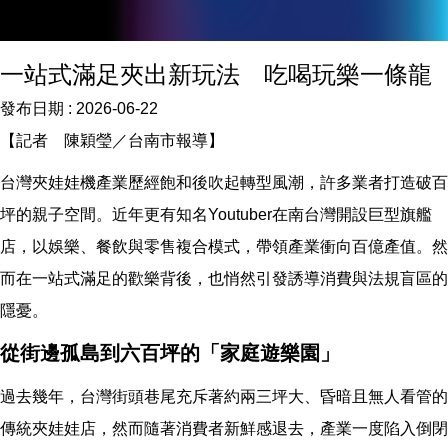
一站式滿足夾出新玩法 吃喝玩樂一條龍
發布日期 :
2026-06-22
【記者 陳穎瑩／台南市報導】
台灣夾娃娃機產業歷經飽和後吹起轉型風潮，許多業者打造破百
坪的親子空間。近年更有知名Youtuber在南台灣開設巨型旗艦
店，以娛樂、餐飲與零售複合模式，帶領產業衝向百億產值。然
而在一站式滿足的歡樂背後，也悄然引發誘導消費與法規盲區的
隱憂。
從街邊孤島到六百坪的「家庭遊樂園」
過去幾年，台灣街頭巷尾充斥著約兩三坪大、昏暗且無人看管的
傳統夾娃娃店，然而隨著消費者新鮮感退去，產業一度陷入倒閉