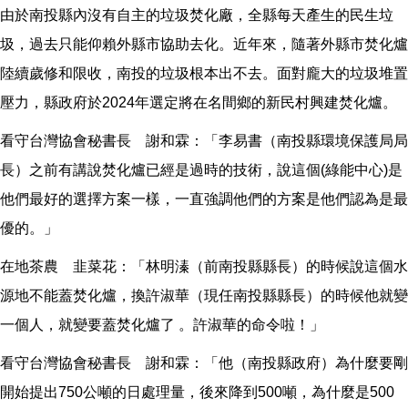
由於南投縣內沒有自主的垃圾焚化廠，全縣每天產生的民生垃
圾，過去只能仰賴外縣市協助去化。近年來，隨著外縣市焚化爐
陸續歲修和限收，南投的垃圾根本出不去。面對龐大的垃圾堆置
壓力，縣政府於2024年選定將在名間鄉的新民村興建焚化爐。
看守台灣協會秘書長 謝和霖：「李易書（南投縣環境保護局局
長）之前有講說焚化爐已經是過時的技術，說這個(綠能中心)是
他們最好的選擇方案一樣，一直強調他們的方案是他們認為是最
優的。」
在地茶農 韭菜花：「林明溱（前南投縣縣長）的時候說這個水
源地不能蓋焚化爐，換許淑華（現任南投縣縣長）的時候他就變
一個人，就變要蓋焚化爐了 。許淑華的命令啦！」
看守台灣協會秘書長 謝和霖：「他（南投縣政府）為什麼要剛
開始提出750公噸的日處理量，後來降到500噸，為什麼是500