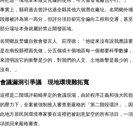
再把這一塊地拿來做焚化爐的使用，今天做發電廠也不行。」
事實上，縣府過去曾評估過全縣其他六個潛在廠址。名間鄉外埔
段雖被評為第一高分，但評分項目卻完全偏向工程和交通，甚至
部分場址本身就屬於禁止開發區域。
名間鄉反焚爐自救會發言人 莊理德：「他從來沒有說我應該要
是在南投縣裡面先做，分五個或十個地區每一個都要科學數據，
來證明說它的衝擊是少的，對我們的人文、土地衝擊是最少的，
沒有。」
會議漏洞引爭議 現地環境難拓寬
這裡是二階環評範疇界定的會議現場，由於程序正義和強大民怨
的壓力下，全案被強制推入審查更嚴格的「第二階段環評」，因
此地方居民與環境專家要在這裡把被刻意架空的所有項目，一項
項抓回來嚴格審查。