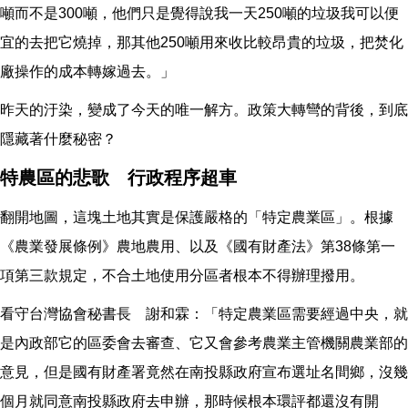
噸而不是300噸，他們只是覺得說我一天250噸的垃圾我可以便
宜的去把它燒掉，那其他250噸用來收比較昂貴的垃圾，把焚化
廠操作的成本轉嫁過去。」
昨天的汙染，變成了今天的唯一解方。政策大轉彎的背後，到底
隱藏著什麼秘密？
特農區的悲歌 行政程序超車
翻開地圖，這塊土地其實是保護嚴格的「特定農業區」。根據
《農業發展條例》農地農用、以及《國有財產法》第38條第一
項第三款規定，不合土地使用分區者根本不得辦理撥用。
看守台灣協會秘書長 謝和霖：「特定農業區需要經過中央，就
是內政部它的區委會去審查、它又會參考農業主管機關農業部的
意見，但是國有財產署竟然在南投縣政府宣布選址名間鄉，沒幾
個月就同意南投縣政府去申辦，那時候根本環評都還沒有開