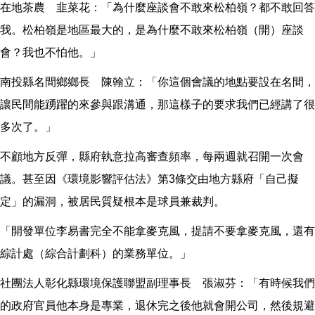
在地茶農 韭菜花：「為什麼座談會不敢來松柏嶺？都不敢回答
我。松柏嶺是地區最大的，是為什麼不敢來松柏嶺（開）座談
會？我也不怕他。」
南投縣名間鄉鄉長 陳翰立：「你這個會議的地點要設在名間，
讓民間能踴躍的來參與跟溝通，那這樣子的要求我們已經講了很
多次了。」
不顧地方反彈，縣府執意拉高審查頻率，每兩週就召開一次會
議。甚至因《環境影響評估法》第3條交由地方縣府「自己擬
定」的漏洞，被居民質疑根本是球員兼裁判。
「開發單位李易書完全不能拿麥克風，提請不要拿麥克風，還有
綜計處（綜合計劃科）的業務單位。」
社團法人彰化縣環境保護聯盟副理事長 張淑芬：「有時候我們
的政府官員他本身是專業，退休完之後他就會開公司，然後規避