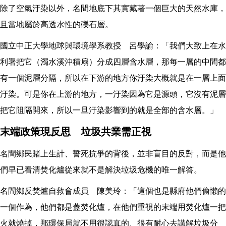
除了空氣汙染以外，名間地底下其實藏著一個巨大的天然水庫，
且當地屬於高透水性的礫石層。
國立中正大學地球與環境學系教授 呂學諭：「我們大致上在水
利署把它（濁水溪沖積扇）分成四層含水層，那每一層的中間都
有一個泥層分隔，所以在下游的地方你汙染大概就是在一層上面
汙染。可是你在上游的地方，一汙染因為它是源頭，它沒有泥層
把它阻隔開來，所以一旦汙染影響到的就是全部的含水層。」
末端政策現反思 垃圾共業需正視
名間鄉民賭上生計、誓死抗爭的背後，並非盲目的反對，而是他
們早已看清焚化爐從來就不是解決垃圾危機的唯一解答。
名間鄉反焚爐自救會成員 陳美玲：「這個也是縣府他們偷懶的
一個作為，他們都是蓋焚化爐，在他們重視的末端用焚化爐一把
火就燒掉，那環保局就不用很認真的、很有耐心去講解垃圾分