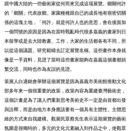
跟中國大陸的一些藝術家從何而來完成這場展覽。鄉關何許
的「鄉關」代表故鄉、家園種種跟自已的成長地有很密切關
係的這塊土地，「何許」就是何許人也的意思，會在後面加
一個問號的原因是因為在當時戰亂時代很多嘉義的畫家到日
本留學或是去大陸教書、工作，大家的生活都各有不同，所
以從這個議題、研究範疇去訂定展覽名稱。這些畫作本身就
像是一手資料，見證了當時這些畫家能夠在嘉義這個畫都頻
繁交流，同時也作為友誼的見證。
策展人白適銘會舉辦這個展覽是因為嘉義市美術館推動文化
部多年來一個很重要的政策，政策內容為重建臺灣藝術史，
這個計畫是為了讓人們重新思考美術史不一定是由首都出發
與詮釋，而是由地方本身應該要有一個具有主體性、主體思
維的方式來自我建構。觀展民眾蔡先生表示這期展覽的藝術
氛圍是很獨特的，多元的文化元素融入到作品之中，使觀眾