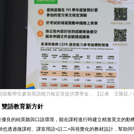
院鼓勵學生參加英語能力檢定並提供獎學金 。【記者 王隆廷／
 雙語教育新方針
帶來優良的純英聽與口說環境，能在課程進行時建立精進英文的動
師也透過微課程、課室用語<註二>與視覺化的教材設計，幫助同學