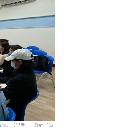
環境。【記者 王隆廷／擷