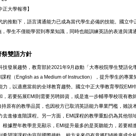
中正大學報導】
代的推動下，語言溝通能力已成為當代學生必備的技能。國立中正
實施，學生不僅能學習到專業知識，同時也能訓練英語的表達與溝
府祭雙語方針
技發展趨勢，教育部於2021年9月啟動「大專校院學生雙語化
（English as a Medium of Instruction），提升
能力，以適應當前的全球教育趨勢。國立中正大學教育學院EMI
和，若要拓展EMI則需要另聘師資，或是進一步輔導學校現有教
並維持原有的教學品質，也因校方已取消英語能力畢業門檻，雖說
力去進修進階課程。另一方面，EMI課程的教學重點仍為其他領
。根據歷年教學意見顯示，EMI提升最多的是英聽能力，若要精
到希望讓課程內容與國際接軌，校方未來仍有意將EMI推廣成全