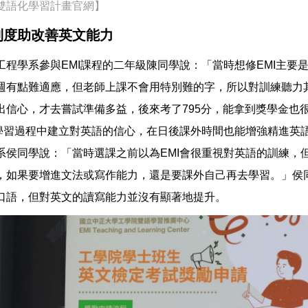
雙語化學習計畫官網】
制度助改善英文能力
工程學系參與EMI課程的二年級陳同學說：「當時想修EMI主要
週有點難適應，但老師上課不會用特別難的字，所以對訓練聽力
出信心，才去嘗試準備多益，後來考了795分，能拿到獎學金也
在學習過程中建立對英語的信心，在日後課外時間也能增強精進英
系侯同學說：「當時選課之前以為EMI會很重視對英語的訓練，
，如果要增進文法或寫作能力，還是要課外自己再去學習。」侯
口語，但對英文的讀寫能力並沒有顯著地提升。