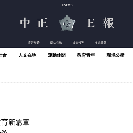
社會
人文在地
運動休閒
教育青年
環境公衛
教育新篇章
-26