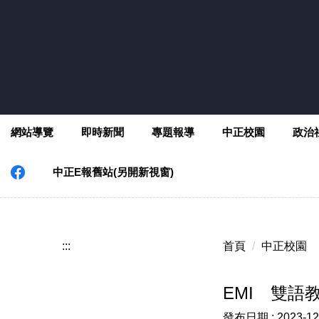
跳
到
主
要
內
容
區
網站導覽
即時新聞
專題報導
中正校園
政治
中正E報舊站(另開新視窗)
:::
首頁
中正校園
EMI 雙語
發布日期 :
2023-12