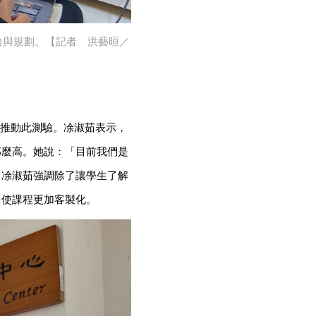
向與規劃。【記者 洪藝晅／
極推動此測驗。凃淑茹表示，
那麼高。她說：「目前我們是
」凃淑茹強調除了讓學生了解
，使課程更加客製化。