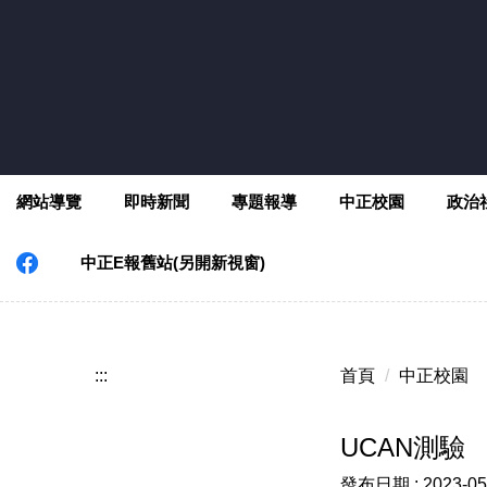
跳
到
主
要
內
容
區
網站導覽
即時新聞
專題報導
中正校園
政治
中正E報舊站(另開新視窗)
:::
首頁
中正校園
UCAN測驗
發布日期 :
2023-05