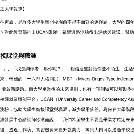
正大學報導】
往何處，是許多大學生離開校園前不得不面對的選擇題，大學的四
？對此教育部推出UCAN測驗，希望透過測驗得出評估與建議，幫
銜接課堂與職涯
P。」、「我是調停者，那你呢？」，相信這些對話你並不陌生，生
韓國的「十六型人格測試」MBTI（Myers-Briggs Type Indic
友、開啟新話題。而大學畢業後的未來規劃，也有一項測驗可以幫助學
校院就業職能平
台」UCAN（University Career and Competency 
測驗，協助大學生銜接課堂與職涯，減少學用落差。為何在大學階
涯發展中心諮詢師凃淑茹說：「我們希望學生不要是畢業才確定未
後，透過工作坊、實習機會來提升就業力，等到大四可以透過學校