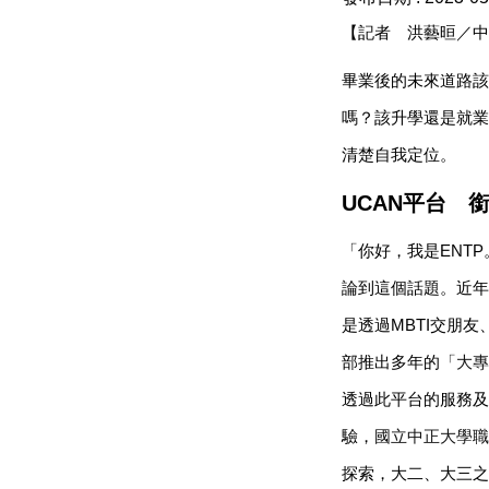
【記者 洪藝晅／中
畢業後的未來道路該
嗎？該升學還是就業
清楚自我定位。
UCAN
平台 
「你好，我是ENT
論到這個話題。近年來，
是透過MBTI交朋
部推出多年的
「大專
透過此平台的服務及
驗，
國立中正大學職
探索，大二、大三之