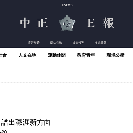
社會
人文在地
運動休閒
教育青年
環境公衛
 譜出職涯新方向
-20