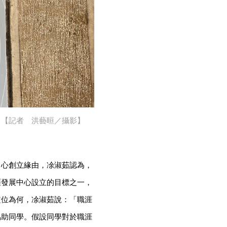
。【記者 洪藝晅／攝影】
中心創立緣由，凃淑茹認為，
涯發展中心設立的目標之一，
定位為何，凃淑茹說：「職涯
協助同學。假設同學對於職涯