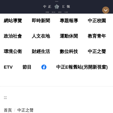
跳
到
主
網站導覽
即時新聞
專題報導
中正校園
要
內
容
政治社會
人文在地
運動休閒
教育青年
區
環境公衛
財經生活
數位科技
中正之聲
ETV
節目
中正E報舊站(另開新視窗)
:::
首頁
中正之聲