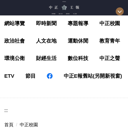
跳
到
主
網站導覽
即時新聞
專題報導
中正校園
要
內
容
政治社會
人文在地
運動休閒
教育青年
區
環境公衛
財經生活
數位科技
中正之聲
ETV
節目
中正E報舊站(另開新視窗)
:::
首頁
中正校園