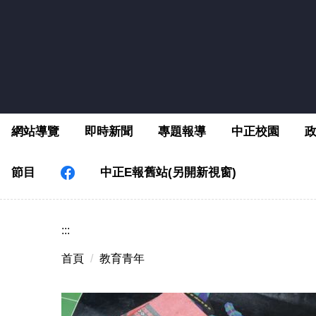
跳
到
主
要
內
容
區
網站導覽
即時新聞
專題報導
中正校園
節目
中正E報舊站(另開新視窗)
:::
首頁
教育青年