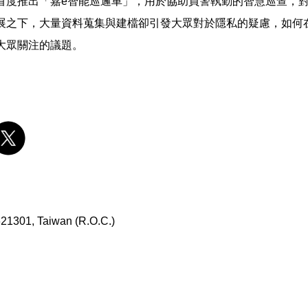
首度推出「嘉e智能巡邏車」，用於協助員警執勤的智慧巡查，
展之下，大量資料蒐集與建檔卻引發大眾對於隱私的疑慮，如何
大眾關注的議題。
 621301, Taiwan (R.O.C.)