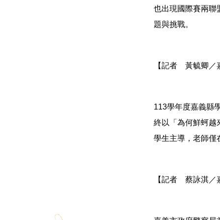
也出現國際賽兩聯
題與挑戰。
【記者 黃毓卿／
113學年度嘉義
終以「為何鮮蚵越
學生主導，老師僅
【記者 蔡詠淇／