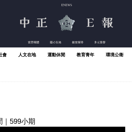
社會
人文在地
運動休閒
教育青年
環境公衛
｜599小期