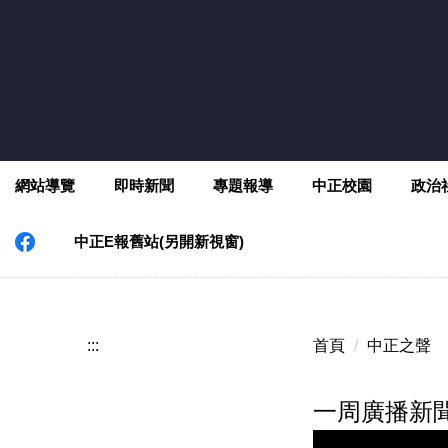
跳
到
主
要
內
容
區
網站導覽
即時新聞
專題報導
中正校園
政治
中正E報舊站(另開新視窗)
:::
首頁
中正之聲
一周廣播新聞