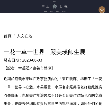
跳
到
主
要
:::
內
容
首頁
人文在地
區
一花一草一世界 嚴美瑛師生展
發布日期 :
2023-06-03
【記者 幸岳廷／嘉義市報導】
近期於嘉義市東區戶政事務所內的「東戶藝廊」舉辦了「一花
一草一世界～心遊」水墨展覽，水墨名家嚴美瑛老師藉此推廣
彩墨藝術，也希畫作能讓民眾不只是看到畫作鮮豔色彩的交織
堆疊，也能去仔細觀察與欣賞世界的點點滴滴，如同他們的創