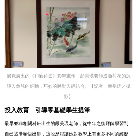
展覽展出的《和氣荷去》彩墨畫作，顏美瑛老師透過荷花的沉
靜與魚兒的好動，巧妙的將動與靜結合。【記者 幸岳廷／攝
影】
投入教育 引導零基礎學生提筆
最早並非相關科班出生的嚴美瑛老師，從中年之後拜師學習到
自己逐漸頓悟出師，這段歷程讓她對教學上有更多不同的經歷