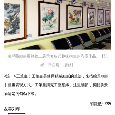
東戶藝廊的展覽牆上展示著各式趣味橫生的彩墨作品。【記
者 幸岳廷／攝影】
<
註一>工筆畫：工筆畫是使用精緻細膩的筆法，來描繪景物的
中國畫表現方式。工筆畫講究工整細緻、注重細節，將眼前景
物清楚的勾勒下來。
瀏覽數:
785
友善列印