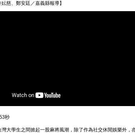
許妘慈、鄭安廷／嘉義縣報導】
53秒
台灣大學生之間掀起一股麻將風潮，除了作為社交休閒娛樂外，