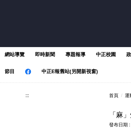
跳
到
主
要
內
容
區
網站導覽
即時新聞
專題報導
中正校園
節目
中正E報舊站(另開新視窗)
:::
首頁
運
「麻」
發布日期 