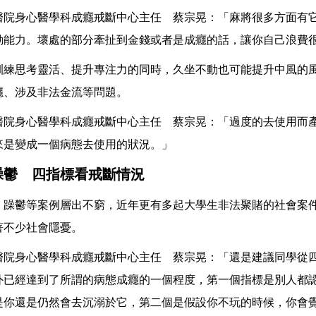
醫院身心醫學科成癮戒斷中心主任 蔡宗晃：「麻將很多方面有
動能力。壞處的部分牽扯到金錢或者是成癮的話，讓你自己浪費
訓練思考靈活、提升專注力的同時，久坐不動也可能提升中風的
癮、涉及非法金流等問題。
醫院身心醫學科成癮戒斷中心主任 蔡宗晃：「過度的去使用而
來是變成一個病態去使用的狀況。」
躁鬱 四指標看戒斷情況
、躁鬱等案例層出不窮，近年更有多起大學生非法聚賭的社會案
著不少社會隱憂。
醫院身心醫學科成癮戒斷中心主任 蔡宗晃：「還是建議同學從
外已經達到了所謂的病態成癮的一個程度，第一個指標是別人都
是你還是仍然會去沉溺於它，第二個是假設你不玩的時候，你會