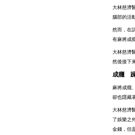
大林慈濟
腦部的活
然而，在
有麻將成
大林慈濟
然後接下
成癮 
麻將成癮
卻也隱藏
大林慈濟
了娛樂之
金錢，但