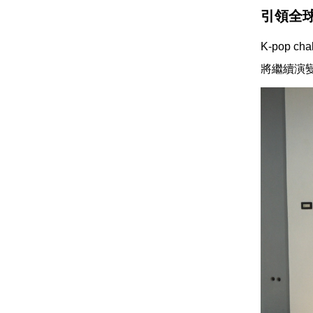
引領全
K-pop
將繼續演