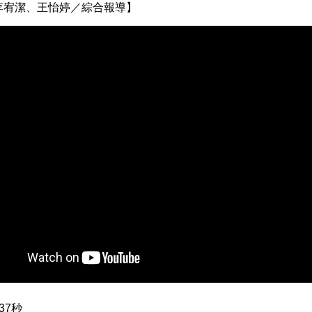
李宥潔、王怡婷／綜合報導】
37秒