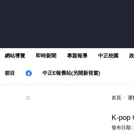
跳
到
主
要
內
容
區
網站導覽
即時新聞
專題報導
中正校園
節目
中正E報舊站(另開新視窗)
:::
首頁
運
K-pop
發布日期 