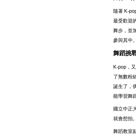
隨著 K-
最受歡迎的便
舞步，並
參與其中
舞蹈挑
K-po
了無數粉絲
誕生了，偶像
能學習舞
國立中正
就會想拍
舞蹈教室