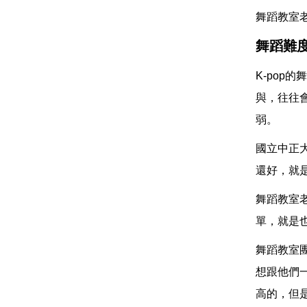
舞蹈教室老
舞蹈難
K-po
與，往往
弱。
國立中正
還好，就
舞蹈教室
單，就是
舞蹈教室
想跟他們一
高的，但