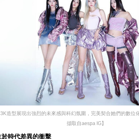
a的Y3K造型展現出強烈的未來感與科幻氛圍，完美契合她們的數
擷取自aespa IG】
生於時代差異的衝擊