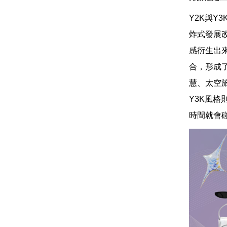
Y2K與Y
炸式發展
感衍生出
合，形成
慧、太空
Y3K風
時間就會