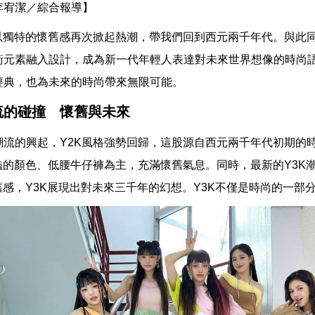
李宥潔／綜合報導】
格以獨特的懷舊感再次掀起熱潮，帶我們回到西元兩千年代。與此同
衛元素融入設計，成為新一代年輕人表達對未來世界想像的時尚
經典，也為未來的時尚帶來無限可能。
流的碰撞 懷舊與未來
潮流的興起，Y2K風格強勢回歸，這股源自西元兩千年代初期的
鮮豔的顏色、低腰牛仔褲為主，充滿懷舊氣息。同時，最新的Y3K
舊感，Y3K展現出對未來三千年的幻想。Y3K不僅是時尚的一部