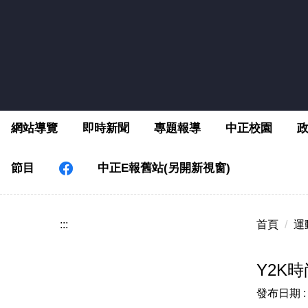
跳
到
主
要
內
容
區
網站導覽
即時新聞
專題報導
中正校園
節目
中正E報舊站(另開新視窗)
:::
首頁
運
Y2K
發布日期 