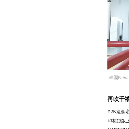
韓團Ne
再吹千
Y2K這個
印花短版