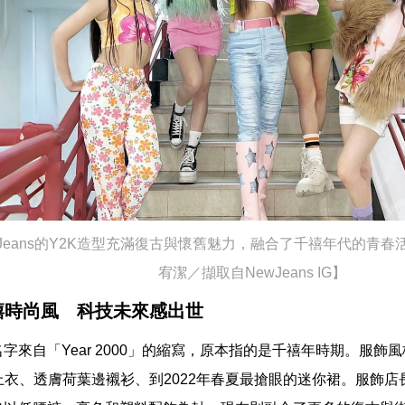
wJeans的Y2K造型充滿復古與懷舊魅力，融合了千禧年代的青
宥潔／擷取自NewJeans IG】
禧時尚風 科技未來感出世
名字來自「Year 2000」的縮寫，原本指的是千禧年時期。服
上衣、透膚荷葉邊襯衫、到2022年春夏最搶眼的迷你裙。服飾店