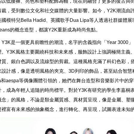
風格以低腰褲、亮色和塑料配飾為軸，現在則融合了更多的復古與
剪裁，受到數位文化和社交媒體的大量影響。如今，Y2K潮流由
國模特兒Bella Hadid、英國歌手Dua Lipa等人透過社群
Jeans的概念造型，都讓Y2K重新成為時尚焦點。
Y3K是一個更具前瞻性的潮流，名字的含義指向「Year 300
望。Y3K風格主要圍繞科技和未來感，服飾設計上強調極簡主義
材質、銀白色調以及流線型的剪裁。這種風格充滿了科幻色彩，
來設計感，像是透明風格的夾克、3D列印的飾品，甚至結合智慧
sa和aespa等偶像團體引領的，她們在舞台造型和音樂影片中的
計，成為年輕人追隨的時尚標竿。對於Y3K有研究的學生李嘉桐表
概念」的風格，不論是類金屬質感、異材質呈現，像是金屬、塑
想裡富有未來感的抽象概念，進行轉化、再呈現，試圖表達未知