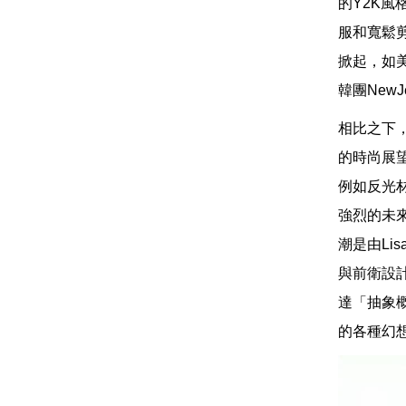
的Y2K
服和寬鬆
掀起，如美
韓團New
相比之下，
的時尚展
例如反光
強烈的未
潮是由Li
與前衛設
達「抽象
的各種幻