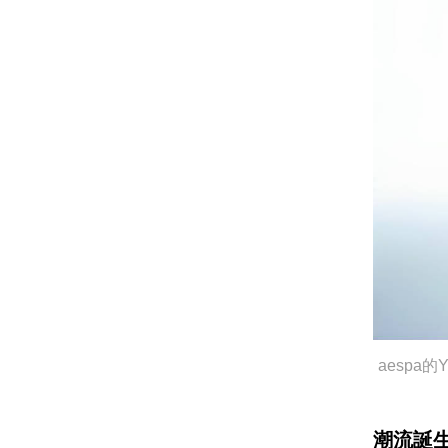
aesp
潮流誕