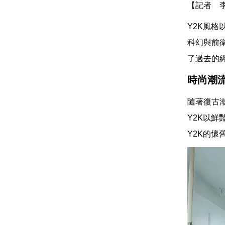
【記者 
Y2K風
科幻與前
了過去的
時尚潮
隨著復古
Y2K以
Y2K的懷