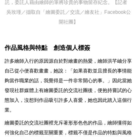
託，委託人藉由繪師的筆將珍貴的事物留存紀念。【記者
吳玫瑾／擷取自「繪圖委託／交流／繪友社」Facebook公
開社團】
作品風格與特點 創造個人標簽
許多繪師入行的原因源自於對繪畫的熱愛，繪師洪芊岫分享
自己從小便喜歡畫畫，她說：「如果喜歡並且擅長的事情能
夠當作職業的話，我覺得是一件非常開心的事。」因此當她
發現社群媒體上有繪圖委託的交流社團後，便抱持嘗試的心
態加入，沒想到作品吸引許多人喜愛，她也因此踏入這個行
業。
繪圖委託的交流社團裡充斥著形形色色的作品，繪師懂得如
何強化自己的標籤至關重要，標籤不僅是作品的特點與風格