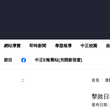
跳
到
主
要
內
容
區
網站導覽
即時新聞
專題報導
中正校園
節目
中正E報舊站(另開新視窗)
:::
首頁
運
擊敗日
發布日期 