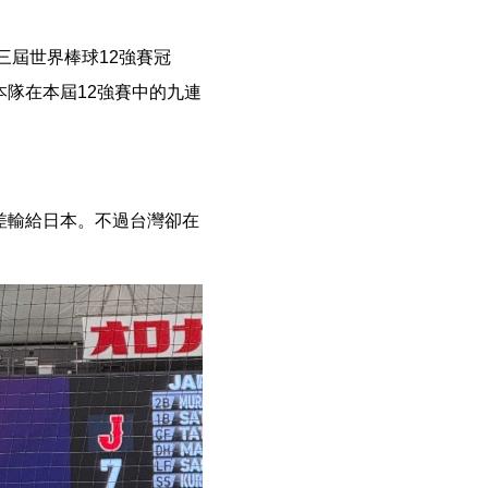
三屆世界棒球12強賽冠
隊在本屆12強賽中的九連
差輸給日本。不過台灣卻在