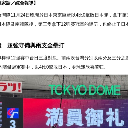
張家語／綜合報導】
灣隊11月24日晚間於日本東京巨蛋以4比0擊敗日本隊，拿下第
日本隊及南韓隊後，第三隻拿下12強賽冠軍的隊伍，也終止了日本
鍵 超強守備與兩支全壘打
界棒球12強賽中台日三度對決。前兩次台灣分別以兩分及三分之
日的關鍵冠軍賽中，以4比0擊敗日本，令球迷欣喜若狂。