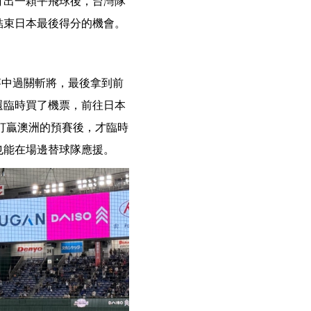
打出一顆平飛球後，台灣隊
結束日本最後得分的機會。
賽中過關斬將，最後拿到前
還臨時買了機票，前往日本
打贏澳洲的預賽後，才臨時
也能在場邊替球隊應援。