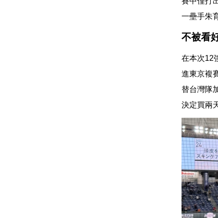
賽中僅打
一壘手朱
不被看
在本次1
進東京複
替台灣隊
決定買兩