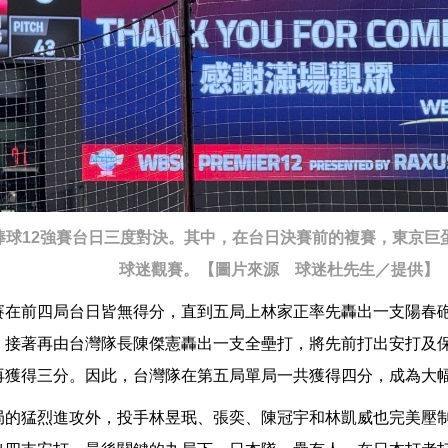
棒球12強賽台日三度對決。其中，在台日決賽前的複賽，東京巨
球迷觀賽。【圖片來源 球迷杜先生／提供】
賽在前四局台日皆無得分，直到五局上林家正率先轟出一支陽春
。接著再由台灣隊長陳傑憲轟出一支全壘打，將先前打出安打及
再獲得三分。因此，台灣隊在第五局單局一共獲得四分，成為大
局的猛烈進攻外，投手林昱珉、張奕、陳冠宇和林凱威也完美壓