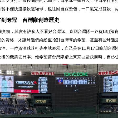
出四支安打。最後關鍵的九局下，日本隊一壘有人，在日本打者
育賢不僅快速接殺這顆球，也往回自踩壘包，一口氣完成雙殺，
好到奪冠 台灣隊創造歷史
2強賽前，其實有許多人不看好台灣隊。直到台灣隊一路從B組預
賽的資格，才讓球迷們紛紛重拾對台灣隊的希望。甚至有些球迷
加油。一位資深球迷杜先生就表示，自己是在11月17日晚間台灣
天後的機票去日本。他希望當台灣隊踏上東京巨蛋決勝時，自己