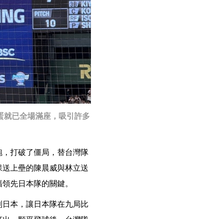
蛋就已全場滿座，吸引許多
砲，打破了僵局，替台灣隊
保送上壘的陳晨威與林立送
幅領先日本隊的關鍵。
制日本，讓日本隊在九局比