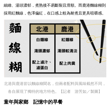
細緻、湯頭濃郁，煮熟後不易斷裂且滑順。而鹿港麵線糊則
採用紅麵線，色澤偏紅，在口感上較為耐煮且更具咀嚼感。
北港與鹿港皆以麵線糊聞名，但兩者配料與風味截然不同，
各自展現了獨特的地方特色。【記者 游芳如／製圖】
童年與家鄉 記憶中的早餐