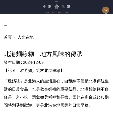
跳
到
主
要
:::
內
容
首頁
人文在地
區
北港麵線糊 地方風味的傳承
發布日期 :
2024-12-09
【記者 游芳如／雲林北港報導】
「敬媽祖」是北港人的生活重心，白麵線不但是北港傳統生
活的日常食品，也是敬奉媽祖的重要祭品。北港麵線糊不僅
僅是一道小吃，還象徵著祈福和長壽。因此在廟會或祭典期
間特別受到歡迎，更是北港在地居民的日常早餐。