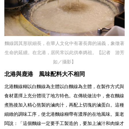
麵線因其形狀細長，在華人文化中有著長壽的涵義，象徵著
生命的延續。在北港，居民常以此供奉媽祖。【記者 游芳
如／攝影】
北港與鹿港 風味配料大不相同
北港麵線糊以白麵線為主體以白麵線為主體，在製作方式與
食材選擇上充分體現了地方特色。在傳統做法中，會在麵線
煮熟後加入精心熬製的滷肉汁，再配上切塊的滷蛋白。這種
細緻的調味工序，使北港麵線糊帶有濃厚的在地風味。葉老
闆說：「這個麵線一定要手工製造的，要加上滷汁和肉燥才