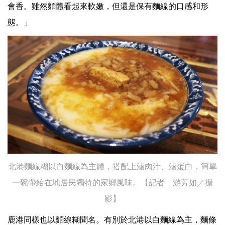
會香。雖然麵體看起來軟嫩，但還是保有麵線的口感和形
態。」
北港麵線糊以白麵線為主體，搭配上滷肉汁、滷蛋白，簡單
一碗帶給在地居民獨特的家鄉風味。【記者 游芳如／攝
影】
鹿港同樣也以麵線糊聞名。有別於北港以白麵線為主，麵條