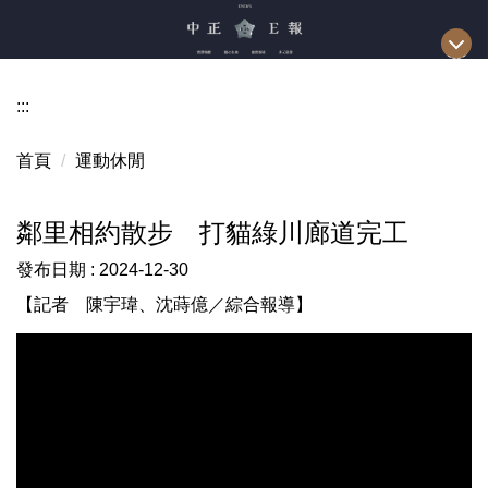
跳
到
主
要
:::
內
容
首頁
運動休閒
區
鄰里相約散步 打貓綠川廊道完工
發布日期 :
2024-12-30
【記者 陳宇瑋、沈蒔億／綜合報導】