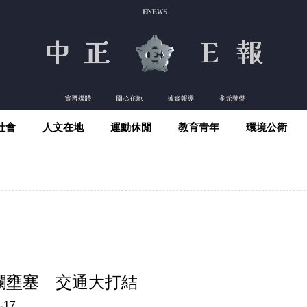
社會
人文在地
運動休閒
教育青年
環境公衛
欄壅塞 交通大打結
-17