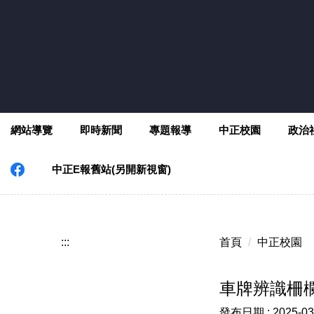
跳
到
主
要
內
容
區
網站導覽
即時新聞
專題報導
中正校園
政治
中正E報舊站(另開新視窗)
:::
首頁
中正校園
車牌辨識柵
發布日期 :
2025-03