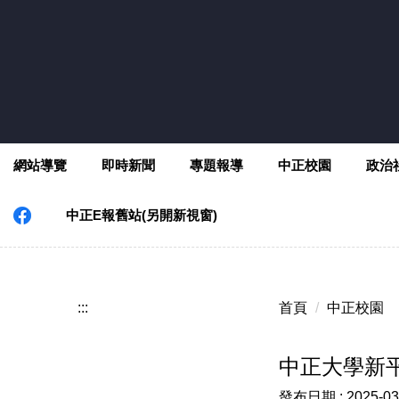
跳
到
主
要
內
容
區
網站導覽
即時新聞
專題報導
中正校園
政治
中正E報舊站(另開新視窗)
:::
首頁
中正校園
中正大學新平台
發布日期 :
2025-03