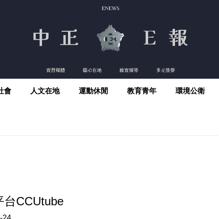
社會
人文在地
運動休閒
教育青年
環境公衛
CCUtube
-24