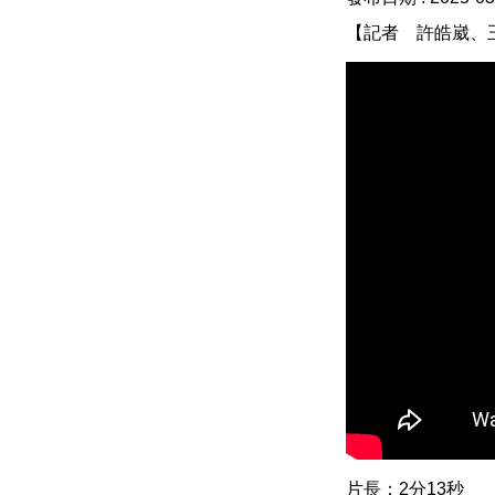
【記者 許皓崴、
片長：2分13秒