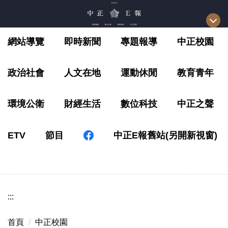
跳
到
主
網站導覽
即時新聞
專題報導
中正校園
要
內
容
政治社會
人文在地
運動休閒
教育青年
區
環境公衛
財經生活
數位科技
中正之聲
ETV
節目
中正E報舊站(另開新視窗)
:::
首頁
中正校園