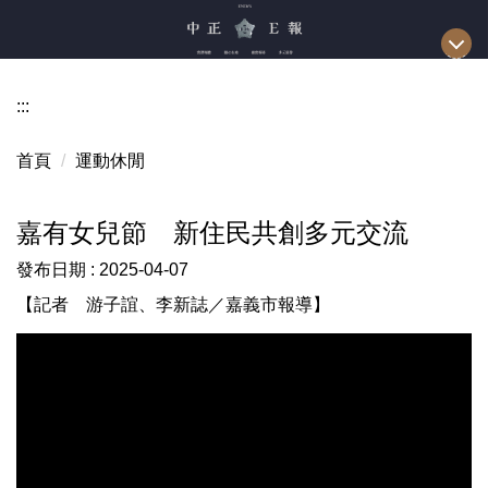
跳
到
主
要
:::
內
容
首頁
運動休閒
區
嘉有女兒節 新住民共創多元交流
發布日期 :
2025-04-07
【記者 游子誼、李新誌／嘉義市報導】