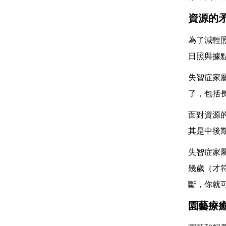
資源的
為了減輕
日照與據
失智症家
了，包括
面對資源
其是中後
失智症家
幾歲（才
斷，你就
園藝療