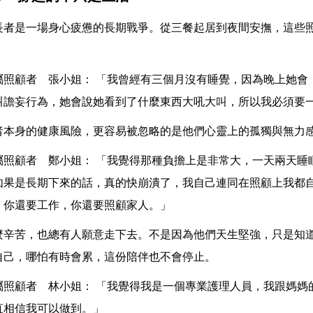
長者是一場身心疲憊的長期戰爭。從三餐起居到夜間安撫，這些
。
屬照顧者 張小姐： 「我曾經有三個月沒有睡覺，因為晚上她會
叫譫妄行為，她會說她看到了什麼東西大吼大叫，所以我必須要
者本身的健康風險，更容易被忽略的是他們心靈上的孤獨與無力
屬照顧者 鄭小姐： 「我覺得那種負擔上是非常大，一天兩天睡
如果是長期下來的話，真的快崩潰了，我自己連同在照顧上我都
，你還要工作，你還要照顧家人。」
麼辛苦，也總有人願意走下去。不是因為他們天生堅強，只是知
自己，哪怕有時會累，這份陪伴也不會停止。
屬照顧者 林小姐： 「我覺得我是一個專業護理人員，我跟媽媽
直相信我可以做到。」