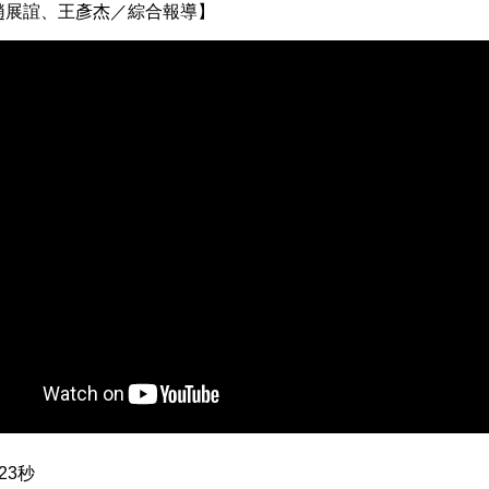
趙展誼、王彥杰／綜合報導】
23秒