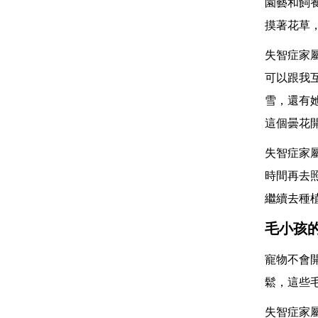
園藝和飼
摸著花草
失智症家
可以跟我
雪，還有
這個曇花
失智症家
時間再去
繼續去種
毛小孩
寵物不會
鬆，這些
失智症家