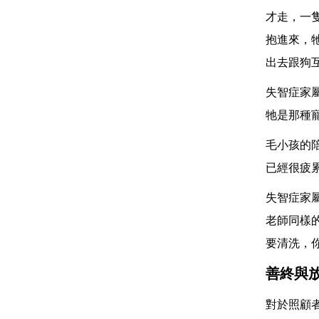
才走，一
抱進來，
出去跟狗
失智症家
牠是那種
毛小孩的
已經很疲
失智症家
老師同樣
要清洗，
善終與
對於照顧