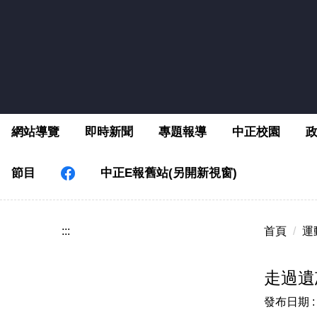
跳
到
主
要
內
容
區
網站導覽
即時新聞
專題報導
中正校園
節目
中正E報舊站(另開新視窗)
:::
首頁
運
走過遺
發布日期 