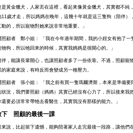
隻是黃金獵犬，人家丟在這裡，看起來像黃金獵犬，其實都不純
牠11歲才走，所以媽媽在晚年，這幾十年就是這三隻狗（陪伴）
互動的，所以寵物對她來說非常地重要。」
屬照顧者 鄭小姐： 「我在今年過年期間，我的小姪女有抱了一
寵物狗，所以牠回來的時候，其實我媽媽是很開心的。」
陪伴，能讓長輩開心，也讓照顧者多了一份依靠。不過，照顧寵
累的家庭來說，有時反而會變成另一種壓力。
屬照顧者 張小姐： 「我之前有買一隻瑪爾濟斯，本來是準備要
的狀況，我們要照顧（媽媽）其實已經沒有心力了，所以後來我
你還要必須常常帶牠去看醫生，其實我沒有那樣的能力。」
放下 照顧的最後一課
者來說，比起留下遺憾，能夠陪著家人走完最後一段路，讓他們