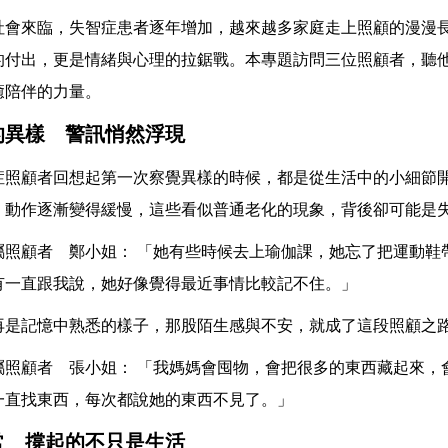
社會來臨，失智症患者逐年增加，越來越多家庭走上照顧的漫漫
的付出，更是情緒與心理的拉鋸戰。本專題訪問三位照顧者，聽
癒陪伴的力量。
的異樣 警訊悄然浮現
症照顧者回想起第一次察覺異樣的時候，都是從生活中的小細節
、動作逐漸變得緩慢，這些看似普通老化的現象，背後卻可能是
屬照顧者 鄭小姐： 「她有些時候去上瑜伽課，她忘了把運動鞋
有一直跟我說，她好像覺得最近事情比較記不住。」
再是記憶中熟悉的樣子，那股陌生感與不安，就成了這段照顧之
屬照顧者 張小姐： 「我媽媽會囤物，會把很多的東西藏起來，
一直找東西，每次都說她的東西不見了。」
常 撐起的不只是生活