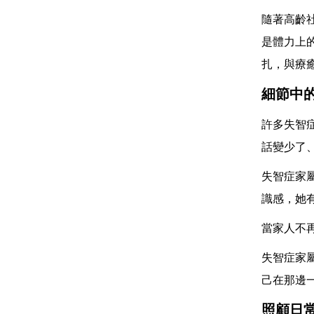
隨著高齡
是體力上
扎，與療
細節中
許多失智
話變少了
失智症家
識感，她
當家人不
失智症家
己在那邊
照顧日