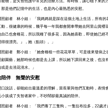
養寵物，是失智照護中常見的治療方法。有時候，讓心穩下來的
，那是他們記憶中的生活，也是內心最熟悉的安慰。
屬照顧者 林小姐： 「我媽媽就是踩在這個土地上生活，所有的
互動，很健康的時候，幾乎每一年我都會開車帶她去阿里山賞櫻
她自己也會種花，所以我種了很多花，因為她喜歡，即使她已經
開得很漂亮。』，她（點頭）。」
屬照顧者 鄭小姐： 「她會種植一些花花草草，可是後來發病之
照顧園藝，她那時候也都是去上課，所以她下課回來之後，也沒
植或是去澆花澆水。」
的陪伴 無聲的安慰
開口說話，卻能給出最溫柔的理解，當長輩與他們互動時，表情
毛小孩成了失智者家中，不吵鬧卻最真誠的陪伴。
屬照顧者 林小姐： 「我們養了三隻狗，一隻拉布拉多，22歲才