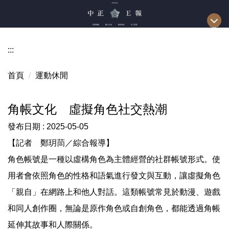
跳
到
主
要
:::
內
容
首頁
運動休閒
區
角帳文化 虛擬角色社交熱潮
發布日期 :
2025-05-05
【記者 鄭玥茼／綜合報導】
角色帳號是一種以虛構角色為主體經營的社群帳號形式。使
用者會依照角色的性格和語氣進行發文與互動，讓虛擬角色
「親自」在網路上和他人對話。這類帳號常見於動漫、遊戲
和同人創作圈，無論是原作角色或自創角色，都能透過角帳
延伸其故事和人際關係。