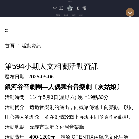
跳
到
主
要
:::
內
容
首頁
活動資訊
區
第594小期人文相關活動資訊
發布日期 :
2025-05-06
銀河谷音劇團—人偶舞台音樂劇〔灰姑娘〕
活動時間：114年5月3日(星期六) 晚上19點30分
活動簡介：透過音樂劇的演出，向觀眾傳遞正向樂觀、以同
理心待人的理念，並在劇情詮釋上展現不同於原作的觀點。
活動地點：嘉義市政府文化局音樂廳
活動費用：400-1200元，請洽 OPENTIX兩廳院文化生活