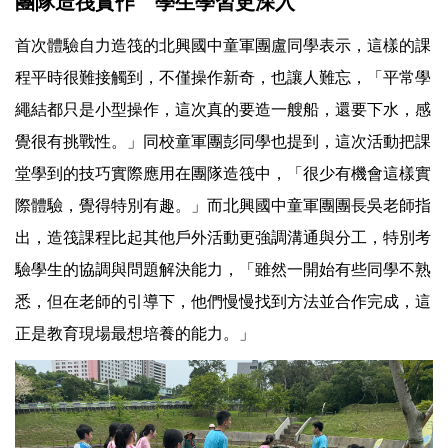
團隊造筏實作 學生學習更深入
首次體驗自力造筏的北興國中童軍團盧同學表示，這樣的課
程平時很難接觸到，不僅操作新奇，也讓人難忘，「平常學
繩結都只是小型操作，這次真的要造一艘船，還要下水，感
覺很有挑戰性。」同校童軍團彭同學也提到，這次活動把課
堂學到的技巧實際應用在團隊造筏中，「很少有機會這樣實
際體驗，覺得特別有趣。」而北興國中童軍團團長吳老師指
出，造筏課程比起其他戶外活動更強調溝通與分工，特別考
驗學生的協調與問題解決能力，「雖然一開始有些同學不熟
悉，但在老師的引導下，他們慢慢找到方法並合作完成，這
正是教育現場最想培養的能力。」