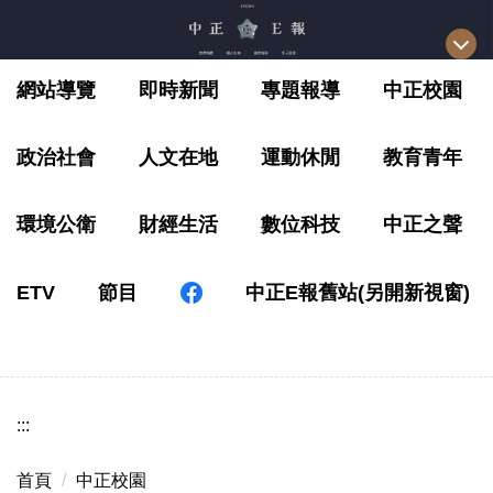
跳
到
主
網站導覽
即時新聞
專題報導
中正校園
要
內
容
政治社會
人文在地
運動休閒
教育青年
區
環境公衛
財經生活
數位科技
中正之聲
ETV
節目
中正E報舊站(另開新視窗)
:::
首頁
中正校園