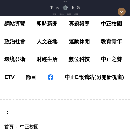
跳
到
主
網站導覽
即時新聞
專題報導
中正校園
要
內
容
政治社會
人文在地
運動休閒
教育青年
區
環境公衛
財經生活
數位科技
中正之聲
ETV
節目
中正E報舊站(另開新視窗)
:::
首頁
中正校園