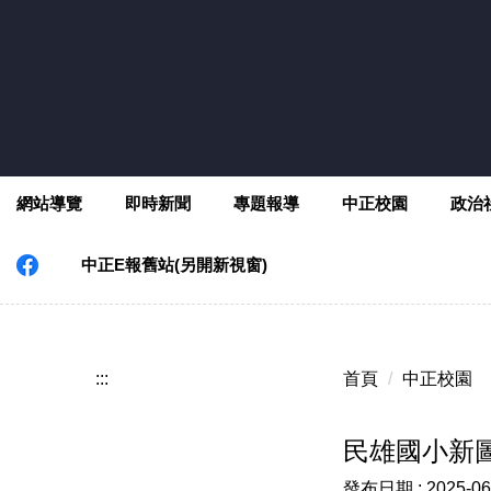
跳
到
主
要
內
容
區
網站導覽
即時新聞
專題報導
中正校園
政治
中正E報舊站(另開新視窗)
:::
首頁
中正校園
民雄國小新
發布日期 :
2025-06