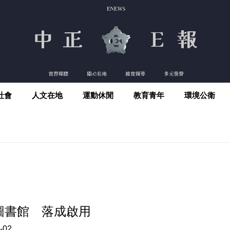
社會
人文在地
運動休閒
教育青年
環境公衛
圖書館 落成啟用
-02