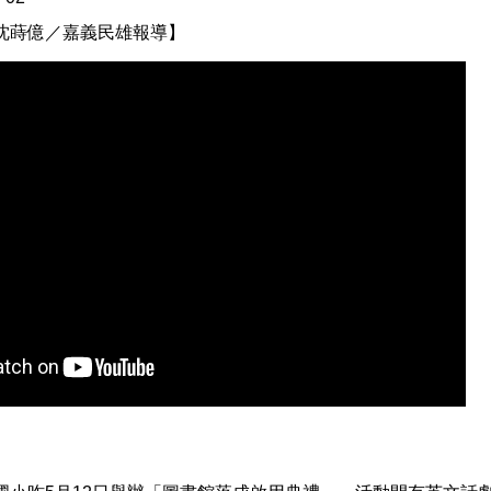
沈蒔億／嘉義民雄報導】