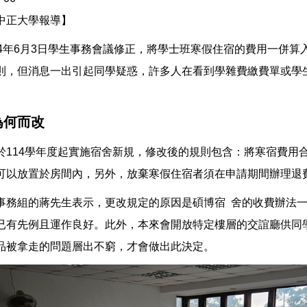
中正大學報導】
14年6月3日學生事務會議修正，將學士班寒假住宿的費用一併算
則，但消息一出引起同學疑惑，許多人在看到學雜費繳費單或學
為何而改
於114學年度起實施宿舍新規，修改後的規則包含：將寒宿費用
可以放置於房間內，另外，放棄寒假住宿者須在申請期間辦理退
事務組的蔣先生表示，更改規定的原因是碩博宿 舍的收費辦法
已有先例且運作良好。此外，本來會開放特定樓層的交誼廳供同
品被拿走的問題層出不窮，才會做出此決定。