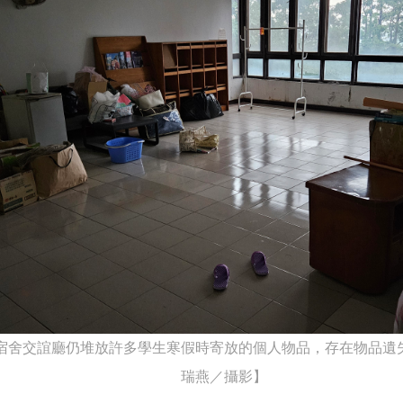
宿舍交誼廳仍堆放許多學生寒假時寄放的個人物品，存在物品遺
瑞燕／攝影】