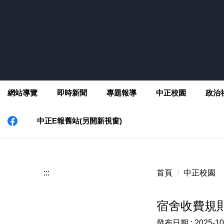
跳
到
主
要
內
容
區
網站導覽
即時新聞
專題報導
中正校園
政治
中正E報舊站(另開新視窗)
:::
首頁
中正校園
宿舍收費規
發布日期 :
2025-10