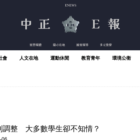
社會
人文在地
運動休閒
教育青年
環境公衛
則調整 大多數學生卻不知情？
-06