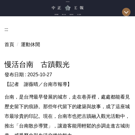
跳
到
主
要
:::
內
容
首頁
運動休閒
區
慢活台南 古蹟觀光
發布日期 :
2025-10-27
【記者 謝薇晴／台南市報導】
台南，是台灣最早發展的城市，走在巷弄裡，處處都能看見
歷史留下的痕跡。那些年代留下的建築與故事，成了這座城
市最珍貴的印記。現在，台南市也把古蹟融入觀光活動中，
推出「台南散步導覽」，讓遊客能用輕鬆的步調走進古城街