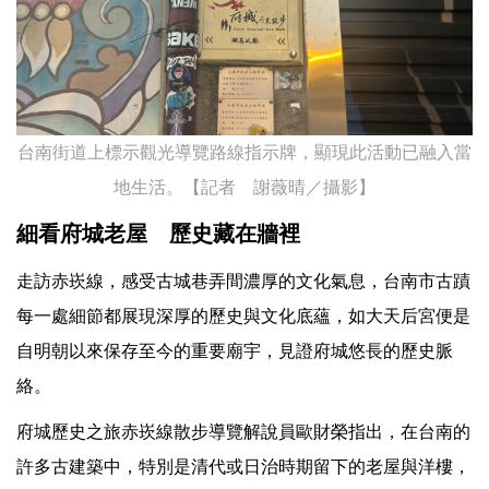
台南街道上標示觀光導覽路線指示牌，顯現此活動已融入當
地生活。【記者 謝薇晴／攝影】
細看府城老屋 歷史藏在牆裡
走訪赤崁線，感受古城巷弄間濃厚的文化氣息，台南市古蹟
每一處細節都展現深厚的歷史與文化底蘊，如大天后宮便是
自明朝以來保存至今的重要廟宇，見證府城悠長的歷史脈
絡。
府城歷史之旅赤崁線散步導覽解說員歐財榮指出，在台南的
許多古建築中，特別是清代或日治時期留下的老屋與洋樓，