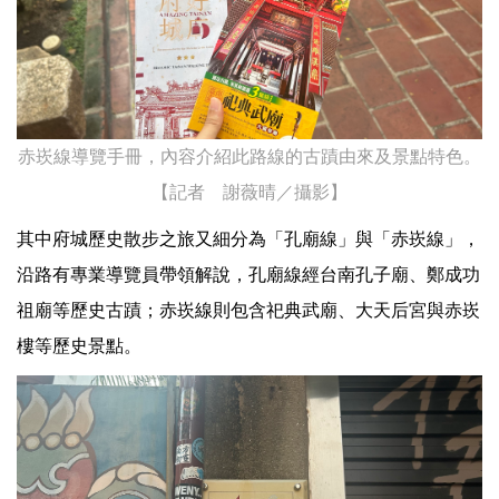
赤崁線導覽手冊，內容介紹此路線的古蹟由來及景點特色。
【記者 謝薇晴／攝影】
其中府城歷史散步之旅又細分為「孔廟線」與「赤崁線」，
沿路有專業導覽員帶領解說，孔廟線經台南孔子廟、鄭成功
祖廟等歷史古蹟；赤崁線則包含祀典武廟、大天后宮與赤崁
樓等歷史景點。