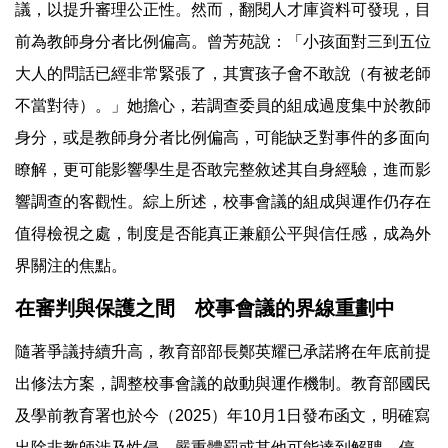
議，以提升審理公正性。然而，翻閱人才庫資料可發現，目
前為教師身分者比例偏高。曾芳苑說：「小孩面對三到五位
大人的問話已經非常緊張了，其實孩子會不敢說（有被老師
不當對待）。」她擔心，若調查委員的組成過度集中於教師
身分，或是教師身分者比例偏高，可能缺乏對事件的多面向
瞭解，更可能影響學生是否敢完整敘述其自身經驗，進而影
響調查的客觀性。綜上所述，校事會議的組成與運作仍存在
值得檢視之處，制度是否能真正兼顧公平與信任感，成為外
界關注的焦點。
在審判與保護之間 校事會議的界線重劃中
隨著爭議持續升高，教育部部長鄭英耀已承諾將在年底前提
出修法方案，調整校事會議的啟動與運作機制。教育部國民
及學前教育署也於今（2025）年10月1日發布函文，明確寫
出除非教師涉及性侵、嚴重體罰或其他可能達到解聘、停