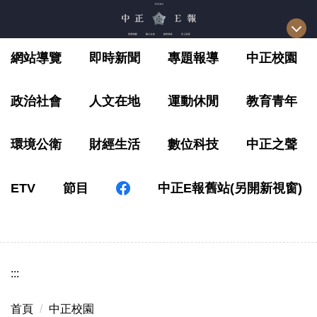
跳
到
主
網站導覽
即時新聞
專題報導
中正校園
要
內
容
政治社會
人文在地
運動休閒
教育青年
區
環境公衛
財經生活
數位科技
中正之聲
ETV
節目
中正E報舊站(另開新視窗)
:::
首頁
中正校園