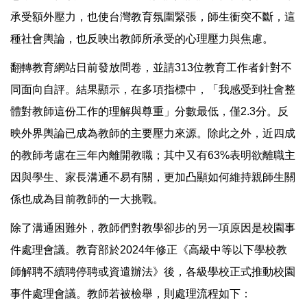
承受額外壓力，也使台灣教育氛圍緊張，師生衝突不斷，這
種社會輿論，也反映出教師所承受的心理壓力與焦慮。
翻轉教育網站日前發放問卷，並請313位教育工作者針對不
同面向自評。結果顯示，在多項指標中，「我感受到社會整
體對教師這份工作的理解與尊重」分數最低，僅2.3分。反
映外界輿論已成為教師的主要壓力來源。除此之外，近四成
的教師考慮在三年內離開教職；其中又有63%表明欲離職主
因與學生、家長溝通不易有關，更加凸顯如何維持親師生關
係也成為目前教師的一大挑戰。
除了溝通困難外，教師們對教學卻步的另一項原因是校園事
件處理會議。教育部於2024年修正《高級中等以下學校教
師解聘不續聘停聘或資遣辦法》後，各級學校正式推動校園
事件處理會議。教師若被檢舉，則處理流程如下：